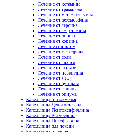
Лечение от кетамина
Лечение от трамадола
Лечение от метамфетамина
Лечение от дезоморфина
Лечение от героина
Лечение от амфетамина
Лечение от лирики
Лечение от кокаина
Лечение гипнозом
Лечение от мефедрона
Лечение от соли
Лечение от спайса
Лечение от экстази
Лечение от первитина
Лечение от ЛСД
Лечение от бутирата
Лечение от гашиша
Лечение от опиума
Капельница от похмелья
Капельница Дексаметазона
Капельница Пентоксифиллина
Капельница Реамберина
Капельница Цитофлавина
Капельница для печени
Капельница от запоя