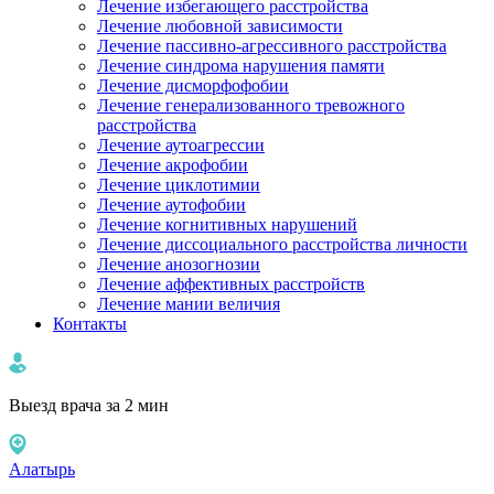
Лечение избегающего расстройства
Лечение любовной зависимости
Лечение пассивно-агрессивного расстройства
Лечение синдрома нарушения памяти
Лечение дисморфофобии
Лечение генерализованного тревожного
расстройства
Лечение аутоагрессии
Лечение акрофобии
Лечение циклотимии
Лечение аутофобии
Лечение когнитивных нарушений
Лечение диссоциального расстройства личности
Лечение анозогнозии
Лечение аффективных расстройств
Лечение мании величия
Контакты
Выезд врача за 2 мин
Алатырь