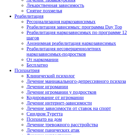
Лекарственная зависимость
Снятие похмелья
Реабилитация
Ресоциализация наркозависимых
Реабилитация зависимых: программа Day Top
Реабилитация наркозависимых по программе 12
шагов
Анонимная реабилитация наркозависимых
Реабилитация несовершеннолетних
наркозависимых-подростков
От наркомании
Бесплатно
Психиатрия
Клинический психолог
Лечение маниакального-депрессивного психоза
Лечение игромании
Лечение игромании у подростков
Кодирование от игромании
Лечение интернет-зависимости
Лечение зависимости от ставок на спорт
Синдром Туретта
Психиатр на дом
Лечение тревожного расстройства
Лечение панических атак