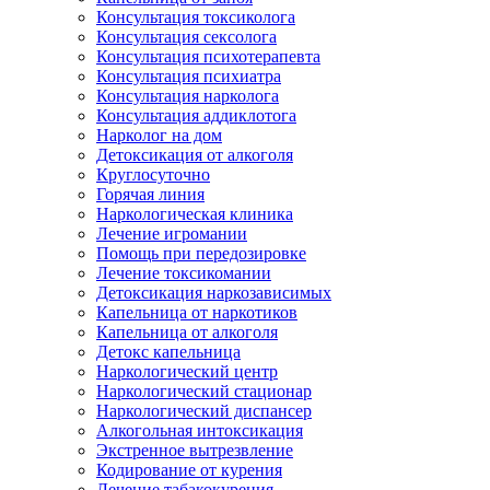
Консультация токсиколога
Консультация сексолога
Консультация психотерапевта
Консультация психиатра
Консультация нарколога
Консультация аддиклотога
Нарколог на дом
Детоксикация от алкоголя
Круглосуточно
Горячая линия
Наркологическая клиника
Лечение игромании
Помощь при передозировке
Лечение токсикомании
Детоксикация наркозависимых
Капельница от наркотиков
Капельница от алкоголя
Детокс капельница
Наркологический центр
Наркологический стационар
Наркологический диспансер
Алкогольная интоксикация
Экстренное вытрезвление
Кодирование от курения
Лечение табакокурения