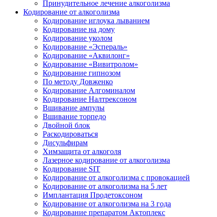
Принудительное лечение алкоголизма
Кодирование от алкоголизма
Кодирование иглоука лыванием
Кодирование на дому
Кодирование уколом
Кодирование «Эспераль»
Кодирование «Аквилонг»
Кодирование «Вивитролом»
Кодирование гипнозом
По методу Довженко
Кодирование Алгоминалом
Кодирование Налтрексоном
Вшивание ампулы
Вшивание торпедо
Двойной блок
Раскодироваться
Дисульфирам
Химзащита от алкоголя
Лазерное кодирование от алкоголизма
Кодирование SIT
Кодирование от алкоголизма с провокацией
Кодирование от алкоголизма на 5 лет
Имплантация Продетоксоном
Кодирование от алкоголизма на 3 года
Кодирование препаратом Актоплекс