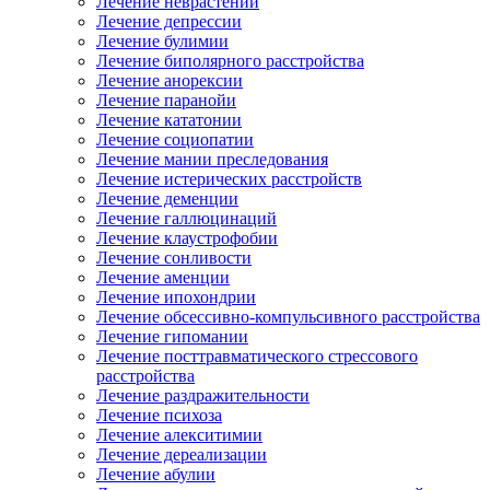
Лечение неврастении
Лечение депрессии
Лечение булимии
Лечение биполярного расстройства
Лечение анорексии
Лечение паранойи
Лечение кататонии
Лечение социопатии
Лечение мании преследования
Лечение истерических расстройств
Лечение деменции
Лечение галлюцинаций
Лечение клаустрофобии
Лечение сонливости
Лечение аменции
Лечение ипохондрии
Лечение обсессивно-компульсивного расстройства
Лечение гипомании
Лечение посттравматического стрессового
расстройства
Лечение раздражительности
Лечение психоза
Лечение алекситимии
Лечение дереализации
Лечение абулии