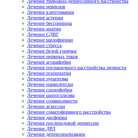
Лечение тревожно-депрессивного расстройства
Лечение неврозов
Лечение клептомании
Лечение астении
Лечение бессонницы
Лечение апатии
Лечение СДВГ
Лечение шизофрении
Лечение стресса
Лечение белой горячки
Лечение нервных тиков
Лечение агорафобии
Лечение пограничного расстройства личности
Лечение психопатии
Лечение лунатизма
Лечение нарколепсии
Лечение социофобии
Лечение шопоголизма
Лечение созависимости
Лечение агрессии
Лечение соматоформного расстройства
Лечение дисфории
Лечение послеродовой депрессии
Лечение ДРЛ
Лечение деперсонализации