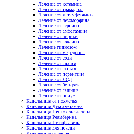
Лечение от кетамина
Лечение от трамадола
Лечение от метамфетамина
Лечение от дезоморфина
Лечение от героина
Лечение от амфетамина
Лечение от лирики
Лечение от кокаина
Лечение гипнозом
Лечение от мефедрона
Лечение от соли
Лечение от спайса
Лечение от экстази
Лечение от первитина
Лечение от ЛСД
Лечение от бутирата
Лечение от гашиша
Лечение от опиума
Капельница от похмелья
Капельница Дексаметазона
Капельница Пентоксифиллина
Капельница Реамберина
Капельница Цитофлавина
Капельница для печени
Капельница от запоя