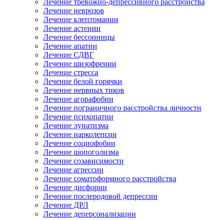
Лечение тревожно-депрессивного расстройства
Лечение неврозов
Лечение клептомании
Лечение астении
Лечение бессонницы
Лечение апатии
Лечение СДВГ
Лечение шизофрении
Лечение стресса
Лечение белой горячки
Лечение нервных тиков
Лечение агорафобии
Лечение пограничного расстройства личности
Лечение психопатии
Лечение лунатизма
Лечение нарколепсии
Лечение социофобии
Лечение шопоголизма
Лечение созависимости
Лечение агрессии
Лечение соматоформного расстройства
Лечение дисфории
Лечение послеродовой депрессии
Лечение ДРЛ
Лечение деперсонализации