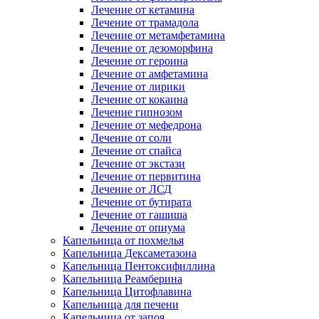
Лечение от кетамина
Лечение от трамадола
Лечение от метамфетамина
Лечение от дезоморфина
Лечение от героина
Лечение от амфетамина
Лечение от лирики
Лечение от кокаина
Лечение гипнозом
Лечение от мефедрона
Лечение от соли
Лечение от спайса
Лечение от экстази
Лечение от первитина
Лечение от ЛСД
Лечение от бутирата
Лечение от гашиша
Лечение от опиума
Капельница от похмелья
Капельница Дексаметазона
Капельница Пентоксифиллина
Капельница Реамберина
Капельница Цитофлавина
Капельница для печени
Капельница от запоя