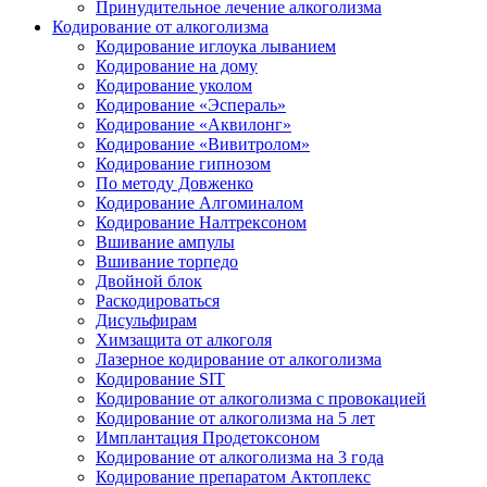
Принудительное лечение алкоголизма
Кодирование от алкоголизма
Кодирование иглоука лыванием
Кодирование на дому
Кодирование уколом
Кодирование «Эспераль»
Кодирование «Аквилонг»
Кодирование «Вивитролом»
Кодирование гипнозом
По методу Довженко
Кодирование Алгоминалом
Кодирование Налтрексоном
Вшивание ампулы
Вшивание торпедо
Двойной блок
Раскодироваться
Дисульфирам
Химзащита от алкоголя
Лазерное кодирование от алкоголизма
Кодирование SIT
Кодирование от алкоголизма с провокацией
Кодирование от алкоголизма на 5 лет
Имплантация Продетоксоном
Кодирование от алкоголизма на 3 года
Кодирование препаратом Актоплекс