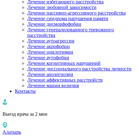
Лечение избегающего расстройства
Лечение любовной зависимости
Лечение пассивно-агрессивного расстройства
Лечение синдрома нарушения памяти
Лечение дисморфофобии
Лечение генерализованного тревожного
расстройства
Лечение аутоагрессии
Лечение акрофобии
Лечение циклотимии
Лечение аутофобии
Лечение когнитивных нарушений
Лечение диссоциального расстройства личности
Лечение анозогнозии
Лечение аффективных расстройств
Лечение мании величия
Контакты
Выезд врача за 2 мин
Алатырь