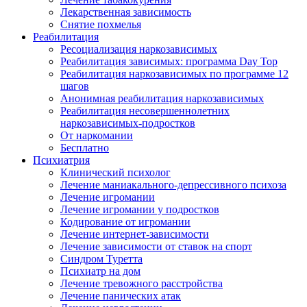
Лекарственная зависимость
Снятие похмелья
Реабилитация
Ресоциализация наркозависимых
Реабилитация зависимых: программа Day Top
Реабилитация наркозависимых по программе 12
шагов
Анонимная реабилитация наркозависимых
Реабилитация несовершеннолетних
наркозависимых-подростков
От наркомании
Бесплатно
Психиатрия
Клинический психолог
Лечение маниакального-депрессивного психоза
Лечение игромании
Лечение игромании у подростков
Кодирование от игромании
Лечение интернет-зависимости
Лечение зависимости от ставок на спорт
Синдром Туретта
Психиатр на дом
Лечение тревожного расстройства
Лечение панических атак