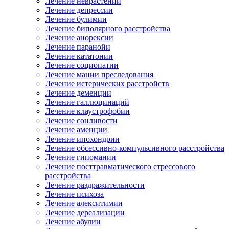
Лечение неврастении
Лечение депрессии
Лечение булимии
Лечение биполярного расстройства
Лечение анорексии
Лечение паранойи
Лечение кататонии
Лечение социопатии
Лечение мании преследования
Лечение истерических расстройств
Лечение деменции
Лечение галлюцинаций
Лечение клаустрофобии
Лечение сонливости
Лечение аменции
Лечение ипохондрии
Лечение обсессивно-компульсивного расстройства
Лечение гипомании
Лечение посттравматического стрессового
расстройства
Лечение раздражительности
Лечение психоза
Лечение алекситимии
Лечение дереализации
Лечение абулии