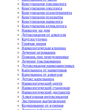
Консультация токсиколога
Консультация сексолога
Консультация психотерапевта
Консультация психиатра
Консультация нарколога
Консультация аддиклотога
Нарколог на дом
Детоксикация от алкоголя
Круглосуточно
Горячая линия
Наркологическая клиника
Лечение игромании
Помощь при передозировке
Лечение токсикомании
Детоксикация наркозависимых
Капельница от наркотиков
Капельница от алкоголя
Детокс капельница
Наркологический центр
Наркологический стационар
Наркологический диспансер
Алкогольная интоксикация
Экстренное вытрезвление
Кодирование от курения
Лечение табакокурения