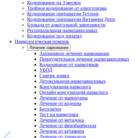
Кодирование на 3 месяца
Тройное кодирование от алкоголизма
Кодирование препаратом Тетлонг
Кодирование препаратом Витамерц Депо
Блокада от алкогольной зависимости
Ресоциализация наркозависимых
Кодирование под лопатку
Наркологическая помощь
Лечение наркомании
Анонимное лечение наркомании
Принудительное лечение наркозависимых
Кодирование от наркотиков
УБОД
Снятие ломки
Детоксикация наркозависимых
Консультация нарколога
Онлайн консультация нарколога
Лечение от марихуаны
Лечение от кодеина
Бесплатно
Тест на наркотики
Лечение от метадона
Лечение от фенобарбитала
Лечение от кетамина
Лечение от трамадола