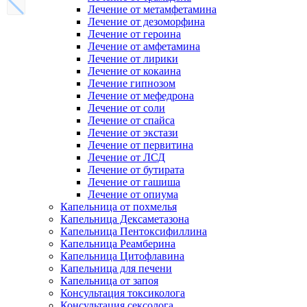
Лечение от метамфетамина
Лечение от дезоморфина
Лечение от героина
Лечение от амфетамина
Лечение от лирики
Лечение от кокаина
Лечение гипнозом
Лечение от мефедрона
Лечение от соли
Лечение от спайса
Лечение от экстази
Лечение от первитина
Лечение от ЛСД
Лечение от бутирата
Лечение от гашиша
Лечение от опиума
Капельница от похмелья
Капельница Дексаметазона
Капельница Пентоксифиллина
Капельница Реамберина
Капельница Цитофлавина
Капельница для печени
Капельница от запоя
Консультация токсиколога
Консультация сексолога