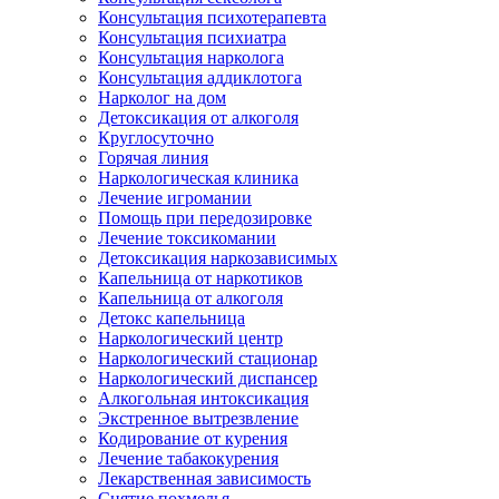
Консультация психотерапевта
Консультация психиатра
Консультация нарколога
Консультация аддиклотога
Нарколог на дом
Детоксикация от алкоголя
Круглосуточно
Горячая линия
Наркологическая клиника
Лечение игромании
Помощь при передозировке
Лечение токсикомании
Детоксикация наркозависимых
Капельница от наркотиков
Капельница от алкоголя
Детокс капельница
Наркологический центр
Наркологический стационар
Наркологический диспансер
Алкогольная интоксикация
Экстренное вытрезвление
Кодирование от курения
Лечение табакокурения
Лекарственная зависимость
Снятие похмелья