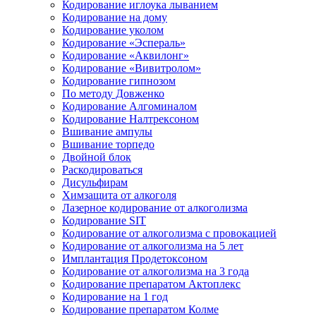
Кодирование иглоука лыванием
Кодирование на дому
Кодирование уколом
Кодирование «Эспераль»
Кодирование «Аквилонг»
Кодирование «Вивитролом»
Кодирование гипнозом
По методу Довженко
Кодирование Алгоминалом
Кодирование Налтрексоном
Вшивание ампулы
Вшивание торпедо
Двойной блок
Раскодироваться
Дисульфирам
Химзащита от алкоголя
Лазерное кодирование от алкоголизма
Кодирование SIT
Кодирование от алкоголизма с провокацией
Кодирование от алкоголизма на 5 лет
Имплантация Продетоксоном
Кодирование от алкоголизма на 3 года
Кодирование препаратом Актоплекс
Кодирование на 1 год
Кодирование препаратом Колме