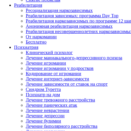
Реабилитация
Ресоциализация наркозависимых
Реабилитация зависимых: программа Day Top
Реабилитация наркозависимых по программе 12 ша
Анонимная реабилитация наркозависимых
Реабилитация несовершеннолетних наркозависимы
От наркомании
Бесплатно
Психиатрия
Клинический психолог
Лечение маниакального-депрессивного психоза
Лечение игромании
Лечение игромании у подростков
Кодирование от игромании
Лечение интернет-зависимости
Лечение зависимости от ставок на спорт
Синдром Туретта
Психиатр на дом
Лечение тревожного расстройства
Лечение панических атак
Лечение неврастении
Лечение депрессии
Лечение булимии
Лечение биполярного расстройства