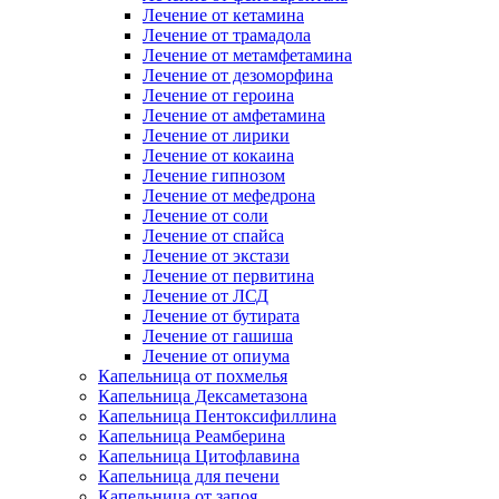
Лечение от кетамина
Лечение от трамадола
Лечение от метамфетамина
Лечение от дезоморфина
Лечение от героина
Лечение от амфетамина
Лечение от лирики
Лечение от кокаина
Лечение гипнозом
Лечение от мефедрона
Лечение от соли
Лечение от спайса
Лечение от экстази
Лечение от первитина
Лечение от ЛСД
Лечение от бутирата
Лечение от гашиша
Лечение от опиума
Капельница от похмелья
Капельница Дексаметазона
Капельница Пентоксифиллина
Капельница Реамберина
Капельница Цитофлавина
Капельница для печени
Капельница от запоя