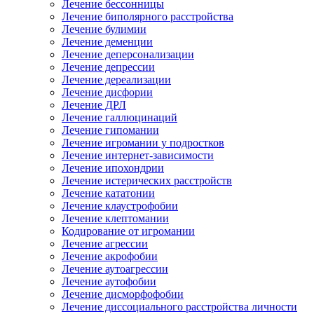
Лечение бессонницы
Лечение биполярного расстройства
Лечение булимии
Лечение деменции
Лечение деперсонализации
Лечение депрессии
Лечение дереализации
Лечение дисфории
Лечение ДРЛ
Лечение галлюцинаций
Лечение гипомании
Лечение игромании у подростков
Лечение интернет-зависимости
Лечение ипохондрии
Лечение истерических расстройств
Лечение кататонии
Лечение клаустрофобии
Лечение клептомании
Кодирование от игромании
Лечение агрессии
Лечение акрофобии
Лечение аутоагрессии
Лечение аутофобии
Лечение дисморфофобии
Лечение диссоциального расстройства личности