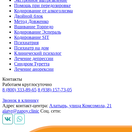
Экстренное вытрезвление
Помощь при передозировке
Кодирование от алкоголизма
Двойной блок
Метод Довженко
Вшивание Торпедо
Кодирование Эспераль
Кодирование SIT
Психиатрия
Психиатр на дом
Клинический психолог
Лечение депрессии
Синдром Туретта
Лечение анорексии
Контакты
Работаем круглосуточно
8 (800) 333-89-65
8 (938) 157-73-05
Звонок в клинику
Адрес контакт-центра:
Алатырь, улица Комсомола, 21
alatyr@zapoy.clinic
Соц. сети: