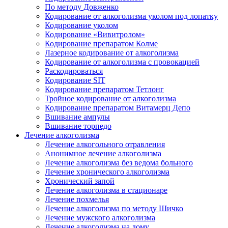
По методу Довженко
Кодирование от алкоголизма уколом под лопатку
Кодирование уколом
Кодирование «Вивитролом»
Кодирование препаратом Колме
Лазерное кодирование от алкоголизма
Кодирование от алкоголизма с провокацией
Раскодироваться
Кодирование SIT
Кодирование препаратом Тетлонг
Тройное кодирование от алкоголизма
Кодирование препаратом Витамерц Депо
Вшивание ампулы
Вшивание торпедо
Лечение алкоголизма
Лечение алкогольного отравления
Анонимное лечение алкоголизма
Лечение алкоголизма без ведома больного
Лечение хронического алкоголизма
Хронический запой
Лечение алкоголизма в стационаре
Лечение похмелья
Лечение алкоголизма по методу Шичко
Лечение мужского алкоголизма
Лечение алкоголизма на дому