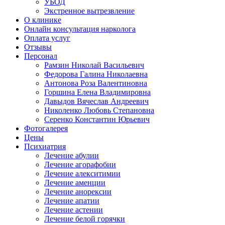
УБОД
Экстренное вытрезвление
О клинике
Онлайн консультация нарколога
Оплата услуг
Отзывы
Персонал
Рамзин Николай Васильевич
Федорова Галина Николаевна
Антонова Роза Валентиновна
Горшина Елена Владимировна
Давыдов Вячеслав Андреевич
Николенко Любовь Степановна
Серенко Константин Юрьевич
Фотогалерея
Цены
Психиатрия
Лечение абулии
Лечение агорафобии
Лечение алекситимии
Лечение аменции
Лечение анорексии
Лечение апатии
Лечение астении
Лечение белой горячки