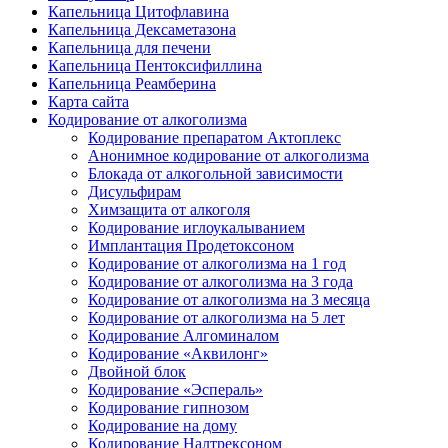
Капельница Цитофлавина
Капельница Дексаметазона
Капельница для печени
Капельница Пентоксифиллина
Капельница Реамберина
Карта сайта
Кодирование от алкоголизма
Кодирование препаратом Актоплекс
Анонимное кодирование от алкоголизма
Блокада от алкогольной зависимости
Дисульфирам
Химзащита от алкоголя
Кодирование иглоукалыванием
Имплантация Продетоксоном
Кодирование от алкоголизма на 1 год
Кодирование от алкоголизма на 3 года
Кодирование от алкоголизма на 3 месяца
Кодирование от алкоголизма на 5 лет
Кодирование Алгоминалом
Кодирование «Аквилонг»
Двойной блок
Кодирование «Эспераль»
Кодирование гипнозом
Кодирование на дому
Кодирование Налтрексоном