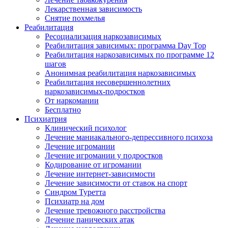
Лекарственная зависимость
Снятие похмелья
Реабилитация
Ресоциализация наркозависимых
Реабилитация зависимых: программа Day Top
Реабилитация наркозависимых по программе 12
шагов
Анонимная реабилитация наркозависимых
Реабилитация несовершеннолетних
наркозависимых-подростков
От наркомании
Бесплатно
Психиатрия
Клинический психолог
Лечение маниакального-депрессивного психоза
Лечение игромании
Лечение игромании у подростков
Кодирование от игромании
Лечение интернет-зависимости
Лечение зависимости от ставок на спорт
Синдром Туретта
Психиатр на дом
Лечение тревожного расстройства
Лечение панических атак