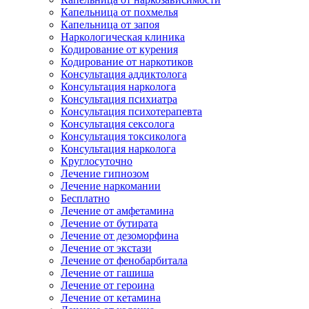
Капельница от похмелья
Капельница от запоя
Наркологическая клиника
Кодирование от курения
Кодирование от наркотиков
Консультация аддиктолога
Консультация нарколога
Консультация психиатра
Консультация психотерапевта
Консультация сексолога
Консультация токсиколога
Консультация нарколога
Круглосуточно
Лечение гипнозом
Лечение наркомании
Бесплатно
Лечение от амфетамина
Лечение от бутирата
Лечение от дезоморфина
Лечение от экстази
Лечение от фенобарбитала
Лечение от гашиша
Лечение от героина
Лечение от кетамина