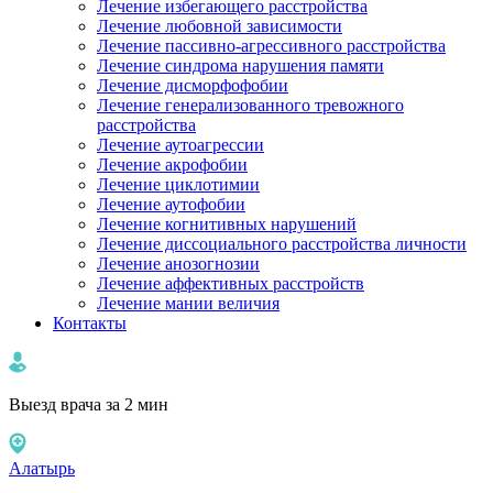
Лечение избегающего расстройства
Лечение любовной зависимости
Лечение пассивно-агрессивного расстройства
Лечение синдрома нарушения памяти
Лечение дисморфофобии
Лечение генерализованного тревожного
расстройства
Лечение аутоагрессии
Лечение акрофобии
Лечение циклотимии
Лечение аутофобии
Лечение когнитивных нарушений
Лечение диссоциального расстройства личности
Лечение анозогнозии
Лечение аффективных расстройств
Лечение мании величия
Контакты
Выезд врача за 2 мин
Алатырь