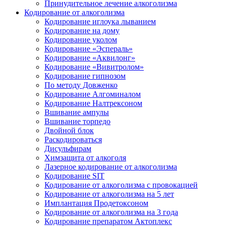
Принудительное лечение алкоголизма
Кодирование от алкоголизма
Кодирование иглоука лыванием
Кодирование на дому
Кодирование уколом
Кодирование «Эспераль»
Кодирование «Аквилонг»
Кодирование «Вивитролом»
Кодирование гипнозом
По методу Довженко
Кодирование Алгоминалом
Кодирование Налтрексоном
Вшивание ампулы
Вшивание торпедо
Двойной блок
Раскодироваться
Дисульфирам
Химзащита от алкоголя
Лазерное кодирование от алкоголизма
Кодирование SIT
Кодирование от алкоголизма с провокацией
Кодирование от алкоголизма на 5 лет
Имплантация Продетоксоном
Кодирование от алкоголизма на 3 года
Кодирование препаратом Актоплекс