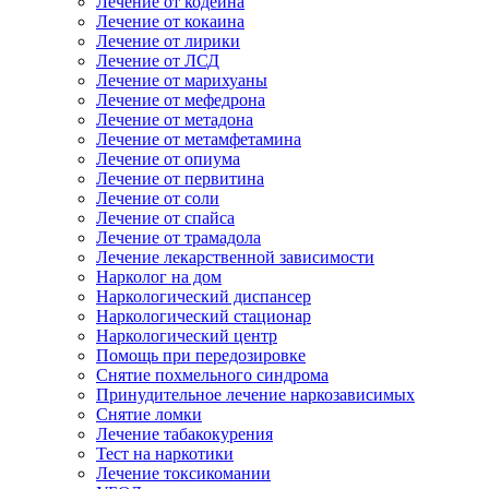
Лечение от кодеина
Лечение от кокаина
Лечение от лирики
Лечение от ЛСД
Лечение от марихуаны
Лечение от мефедрона
Лечение от метадона
Лечение от метамфетамина
Лечение от опиума
Лечение от первитина
Лечение от соли
Лечение от спайса
Лечение от трамадола
Лечение лекарственной зависимости
Нарколог на дом
Наркологический диспансер
Наркологический стационар
Наркологический центр
Помощь при передозировке
Снятие похмельного синдрома
Принудительное лечение наркозависимых
Снятие ломки
Лечение табакокурения
Тест на наркотики
Лечение токсикомании