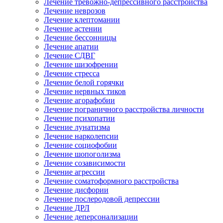
Лечение тревожно-депрессивного расстройства
Лечение неврозов
Лечение клептомании
Лечение астении
Лечение бессонницы
Лечение апатии
Лечение СДВГ
Лечение шизофрении
Лечение стресса
Лечение белой горячки
Лечение нервных тиков
Лечение агорафобии
Лечение пограничного расстройства личности
Лечение психопатии
Лечение лунатизма
Лечение нарколепсии
Лечение социофобии
Лечение шопоголизма
Лечение созависимости
Лечение агрессии
Лечение соматоформного расстройства
Лечение дисфории
Лечение послеродовой депрессии
Лечение ДРЛ
Лечение деперсонализации