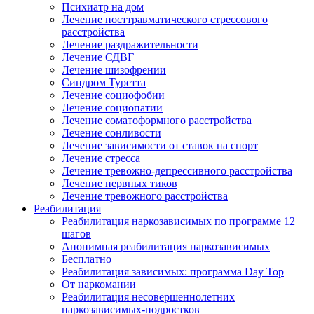
Психиатр на дом
Лечение посттравматического стрессового
расстройства
Лечение раздражительности
Лечение СДВГ
Лечение шизофрении
Синдром Туретта
Лечение социофобии
Лечение социопатии
Лечение соматоформного расстройства
Лечение сонливости
Лечение зависимости от ставок на спорт
Лечение стресса
Лечение тревожно-депрессивного расстройства
Лечение нервных тиков
Лечение тревожного расстройства
Реабилитация
Реабилитация наркозависимых по программе 12
шагов
Анонимная реабилитация наркозависимых
Бесплатно
Реабилитация зависимых: программа Day Top
От наркомании
Реабилитация несовершеннолетних
наркозависимых-подростков