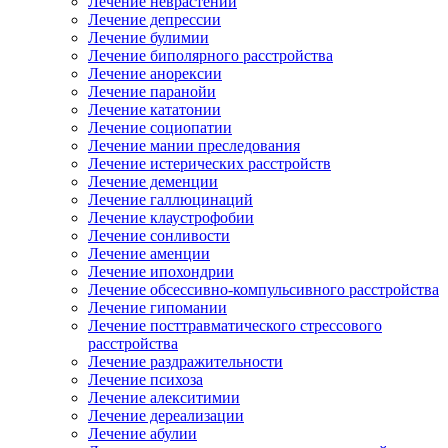
Лечение неврастении
Лечение депрессии
Лечение булимии
Лечение биполярного расстройства
Лечение анорексии
Лечение паранойи
Лечение кататонии
Лечение социопатии
Лечение мании преследования
Лечение истерических расстройств
Лечение деменции
Лечение галлюцинаций
Лечение клаустрофобии
Лечение сонливости
Лечение аменции
Лечение ипохондрии
Лечение обсессивно-компульсивного расстройства
Лечение гипомании
Лечение посттравматического стрессового
расстройства
Лечение раздражительности
Лечение психоза
Лечение алекситимии
Лечение дереализации
Лечение абулии