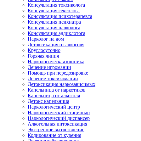
Консультация токсиколога
Консультация сексолога
Консультация психотерапевта
Консультация психиатра
Консультация нарколога
Консультация аддиклотога
Нарколог на дом
Детоксикация от алкоголя
Круглосуточно
Горячая линия
Наркологическая клиника
Лечение игромании
Помощь при передозировке
Лечение токсикомании
Детоксикация наркозависимых
Капельница от наркотиков
Капельница от алкоголя
Детокс капельница
Наркологический центр
Наркологический стационар
Наркологический диспансер
Алкогольная интоксикация
Экстренное вытрезвление
Кодирование от курения
Лечение табакокурения