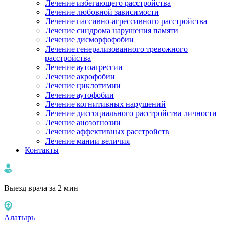
Лечение избегающего расстройства
Лечение любовной зависимости
Лечение пассивно-агрессивного расстройства
Лечение синдрома нарушения памяти
Лечение дисморфофобии
Лечение генерализованного тревожного
расстройства
Лечение аутоагрессии
Лечение акрофобии
Лечение циклотимии
Лечение аутофобии
Лечение когнитивных нарушений
Лечение диссоциального расстройства личности
Лечение анозогнозии
Лечение аффективных расстройств
Лечение мании величия
Контакты
Выезд врача за 2 мин
Алатырь