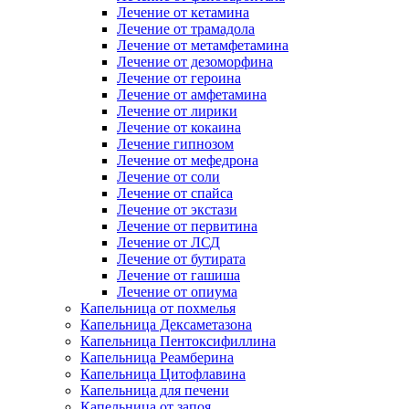
Лечение от кетамина
Лечение от трамадола
Лечение от метамфетамина
Лечение от дезоморфина
Лечение от героина
Лечение от амфетамина
Лечение от лирики
Лечение от кокаина
Лечение гипнозом
Лечение от мефедрона
Лечение от соли
Лечение от спайса
Лечение от экстази
Лечение от первитина
Лечение от ЛСД
Лечение от бутирата
Лечение от гашиша
Лечение от опиума
Капельница от похмелья
Капельница Дексаметазона
Капельница Пентоксифиллина
Капельница Реамберина
Капельница Цитофлавина
Капельница для печени
Капельница от запоя