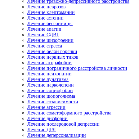
Лечение тревожно-депрессивного расстройства
Лечение неврозов
Лечение клептомании
Лечение астении
Лечение бессонницы
Лечение апатии
Лечение СДВГ
Лечение шизофрении
Лечение стресса
Лечение белой горячки
Лечение нервных тиков
Лечение агорафобии
Лечение пограничного расстройства личности
Лечение психопатии
Лечение лунатизма
Лечение нарколепсии
Лечение социофобии
Лечение шопоголизма
Лечение созависимости
Лечение агрессии
Лечение соматоформного расстройства
Лечение дисфории
Лечение послеродовой депрессии
Лечение ДРЛ
Лечение деперсонализации