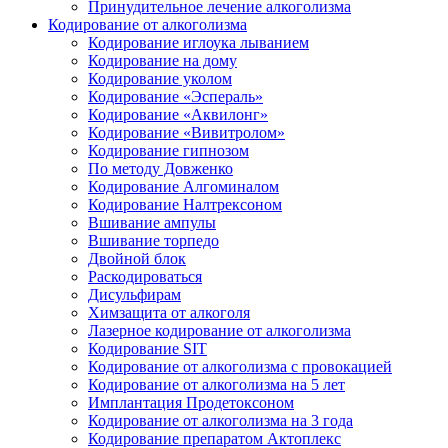
Принудительное лечение алкоголизма
Кодирование от алкоголизма
Кодирование иглоука лыванием
Кодирование на дому
Кодирование уколом
Кодирование «Эспераль»
Кодирование «Аквилонг»
Кодирование «Вивитролом»
Кодирование гипнозом
По методу Довженко
Кодирование Алгоминалом
Кодирование Налтрексоном
Вшивание ампулы
Вшивание торпедо
Двойной блок
Раскодироваться
Дисульфирам
Химзащита от алкоголя
Лазерное кодирование от алкоголизма
Кодирование SIT
Кодирование от алкоголизма с провокацией
Кодирование от алкоголизма на 5 лет
Имплантация Продетоксоном
Кодирование от алкоголизма на 3 года
Кодирование препаратом Актоплекс