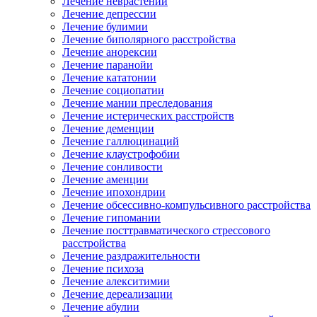
Лечение неврастении
Лечение депрессии
Лечение булимии
Лечение биполярного расстройства
Лечение анорексии
Лечение паранойи
Лечение кататонии
Лечение социопатии
Лечение мании преследования
Лечение истерических расстройств
Лечение деменции
Лечение галлюцинаций
Лечение клаустрофобии
Лечение сонливости
Лечение аменции
Лечение ипохондрии
Лечение обсессивно-компульсивного расстройства
Лечение гипомании
Лечение посттравматического стрессового
расстройства
Лечение раздражительности
Лечение психоза
Лечение алекситимии
Лечение дереализации
Лечение абулии