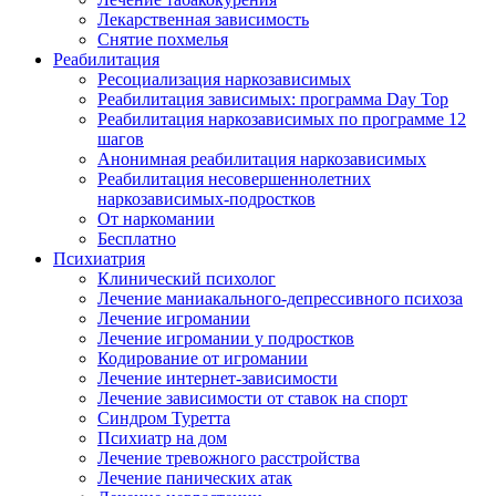
Лекарственная зависимость
Снятие похмелья
Реабилитация
Ресоциализация наркозависимых
Реабилитация зависимых: программа Day Top
Реабилитация наркозависимых по программе 12
шагов
Анонимная реабилитация наркозависимых
Реабилитация несовершеннолетних
наркозависимых-подростков
От наркомании
Бесплатно
Психиатрия
Клинический психолог
Лечение маниакального-депрессивного психоза
Лечение игромании
Лечение игромании у подростков
Кодирование от игромании
Лечение интернет-зависимости
Лечение зависимости от ставок на спорт
Синдром Туретта
Психиатр на дом
Лечение тревожного расстройства
Лечение панических атак