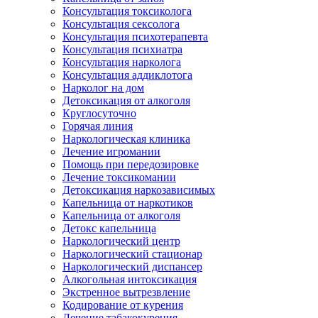
Консультация токсиколога
Консультация сексолога
Консультация психотерапевта
Консультация психиатра
Консультация нарколога
Консультация аддиклотога
Нарколог на дом
Детоксикация от алкоголя
Круглосуточно
Горячая линия
Наркологическая клиника
Лечение игромании
Помощь при передозировке
Лечение токсикомании
Детоксикация наркозависимых
Капельница от наркотиков
Капельница от алкоголя
Детокс капельница
Наркологический центр
Наркологический стационар
Наркологический диспансер
Алкогольная интоксикация
Экстренное вытрезвление
Кодирование от курения
Лечение табакокурения