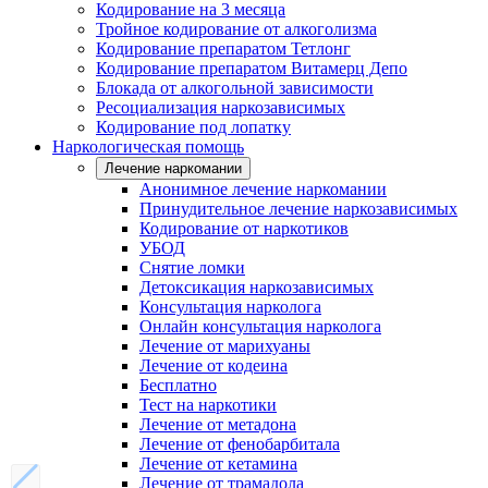
Кодирование на 3 месяца
Тройное кодирование от алкоголизма
Кодирование препаратом Тетлонг
Кодирование препаратом Витамерц Депо
Блокада от алкогольной зависимости
Ресоциализация наркозависимых
Кодирование под лопатку
Наркологическая помощь
Лечение наркомании
Анонимное лечение наркомании
Принудительное лечение наркозависимых
Кодирование от наркотиков
УБОД
Снятие ломки
Детоксикация наркозависимых
Консультация нарколога
Онлайн консультация нарколога
Лечение от марихуаны
Лечение от кодеина
Бесплатно
Тест на наркотики
Лечение от метадона
Лечение от фенобарбитала
Лечение от кетамина
Лечение от трамадола