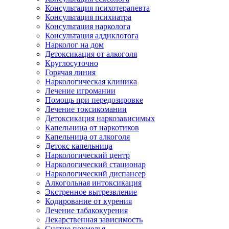
Консультация психотерапевта
Консультация психиатра
Консультация нарколога
Консультация аддиклотога
Нарколог на дом
Детоксикация от алкоголя
Круглосуточно
Горячая линия
Наркологическая клиника
Лечение игромании
Помощь при передозировке
Лечение токсикомании
Детоксикация наркозависимых
Капельница от наркотиков
Капельница от алкоголя
Детокс капельница
Наркологический центр
Наркологический стационар
Наркологический диспансер
Алкогольная интоксикация
Экстренное вытрезвление
Кодирование от курения
Лечение табакокурения
Лекарственная зависимость
Снятие похмелья