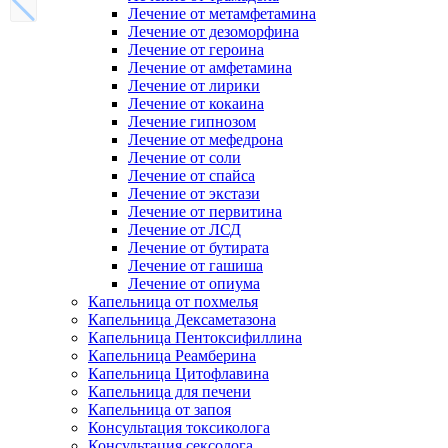
Лечение от метамфетамина
Лечение от дезоморфина
Лечение от героина
Лечение от амфетамина
Лечение от лирики
Лечение от кокаина
Лечение гипнозом
Лечение от мефедрона
Лечение от соли
Лечение от спайса
Лечение от экстази
Лечение от первитина
Лечение от ЛСД
Лечение от бутирата
Лечение от гашиша
Лечение от опиума
Капельница от похмелья
Капельница Дексаметазона
Капельница Пентоксифиллина
Капельница Реамберина
Капельница Цитофлавина
Капельница для печени
Капельница от запоя
Консультация токсиколога
Консультация сексолога