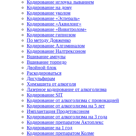
Кодирование иглоука лыванием
Кодирование на дому
Кодирование уколом
Кодирование «Эспераль»
Кодирование «Аквилонг»
Кодирование «Вивитролом»
Кодирование гипнозом
По методу Довженко
Кодирование Алгоминалом
Кодирование Налтрексоном
Вшивание ампулы
Вшивание торпедо
Двойной блок
Раскодироваться
Дисульфирам
Химзащита от алкоголя
Лазерное кодирование от алкоголизма
Кодирование SIT
Кодирование от алкоголизма с провокацией
Кодирование от алкоголизма на 5 лет
Имплантация Продетоксоном
Кодирование от алкоголизма на 3 года
Кодирование препаратом Актоплекс
Кодирование на 1 год
Кодирование препаратом Колме