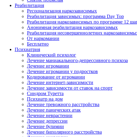
Реабилитация
Ресоциализация наркозависимых
Реабилитация зависимых: программа Day Top
Реабилитация наркозависимых по программе 12 ша
Анонимная реабилитация наркозависимых
Реабилитация несовершеннолетних наркозависимы
От наркомании
Бесплатно
Психиатрия
Клинический психолог
Лечение маниакального-депрессивного психоза
Лечение игромании
Лечение игромании у подростков
Кодирование от игромании
Лечение интернет-зависимости
Лечение зависимости от ставок на спорт
Синдром Туретта
Психиатр на дом
Лечение тревожного расстройства
Лечение панических атак
Лечение неврастении
Лечение депрессии
Лечение булимии
Лечение биполярного расстройства