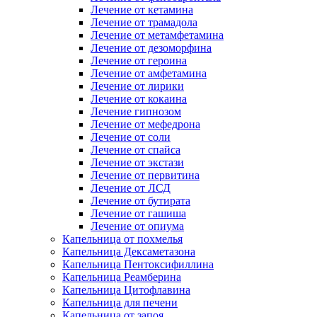
Лечение от кетамина
Лечение от трамадола
Лечение от метамфетамина
Лечение от дезоморфина
Лечение от героина
Лечение от амфетамина
Лечение от лирики
Лечение от кокаина
Лечение гипнозом
Лечение от мефедрона
Лечение от соли
Лечение от спайса
Лечение от экстази
Лечение от первитина
Лечение от ЛСД
Лечение от бутирата
Лечение от гашиша
Лечение от опиума
Капельница от похмелья
Капельница Дексаметазона
Капельница Пентоксифиллина
Капельница Реамберина
Капельница Цитофлавина
Капельница для печени
Капельница от запоя