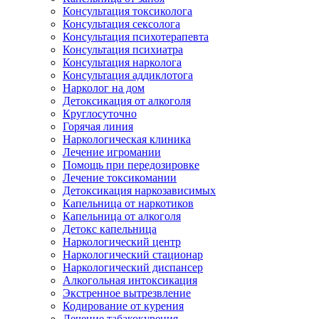
Консультация токсиколога
Консультация сексолога
Консультация психотерапевта
Консультация психиатра
Консультация нарколога
Консультация аддиклотога
Нарколог на дом
Детоксикация от алкоголя
Круглосуточно
Горячая линия
Наркологическая клиника
Лечение игромании
Помощь при передозировке
Лечение токсикомании
Детоксикация наркозависимых
Капельница от наркотиков
Капельница от алкоголя
Детокс капельница
Наркологический центр
Наркологический стационар
Наркологический диспансер
Алкогольная интоксикация
Экстренное вытрезвление
Кодирование от курения
Лечение табакокурения