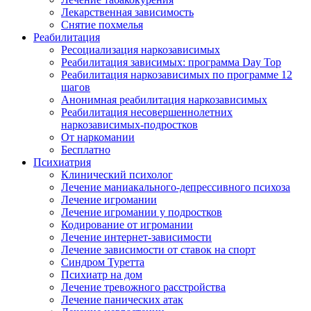
Лекарственная зависимость
Снятие похмелья
Реабилитация
Ресоциализация наркозависимых
Реабилитация зависимых: программа Day Top
Реабилитация наркозависимых по программе 12
шагов
Анонимная реабилитация наркозависимых
Реабилитация несовершеннолетних
наркозависимых-подростков
От наркомании
Бесплатно
Психиатрия
Клинический психолог
Лечение маниакального-депрессивного психоза
Лечение игромании
Лечение игромании у подростков
Кодирование от игромании
Лечение интернет-зависимости
Лечение зависимости от ставок на спорт
Синдром Туретта
Психиатр на дом
Лечение тревожного расстройства
Лечение панических атак