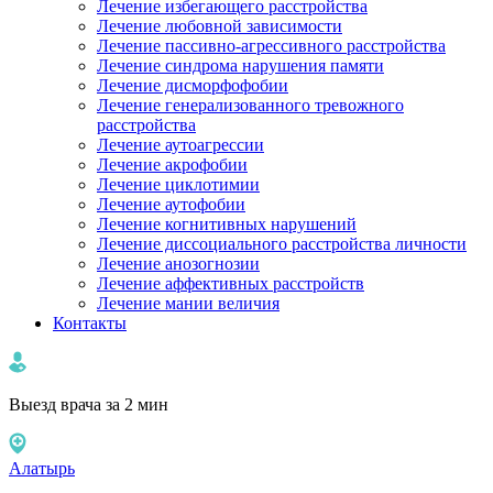
Лечение избегающего расстройства
Лечение любовной зависимости
Лечение пассивно-агрессивного расстройства
Лечение синдрома нарушения памяти
Лечение дисморфофобии
Лечение генерализованного тревожного
расстройства
Лечение аутоагрессии
Лечение акрофобии
Лечение циклотимии
Лечение аутофобии
Лечение когнитивных нарушений
Лечение диссоциального расстройства личности
Лечение анозогнозии
Лечение аффективных расстройств
Лечение мании величия
Контакты
Выезд врача за 2 мин
Алатырь