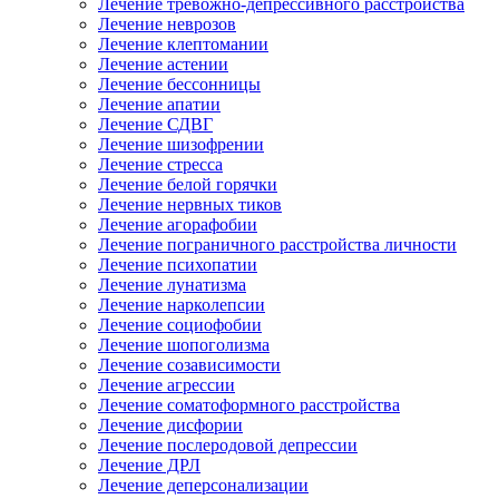
Лечение тревожно-депрессивного расстройства
Лечение неврозов
Лечение клептомании
Лечение астении
Лечение бессонницы
Лечение апатии
Лечение СДВГ
Лечение шизофрении
Лечение стресса
Лечение белой горячки
Лечение нервных тиков
Лечение агорафобии
Лечение пограничного расстройства личности
Лечение психопатии
Лечение лунатизма
Лечение нарколепсии
Лечение социофобии
Лечение шопоголизма
Лечение созависимости
Лечение агрессии
Лечение соматоформного расстройства
Лечение дисфории
Лечение послеродовой депрессии
Лечение ДРЛ
Лечение деперсонализации