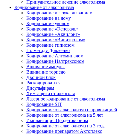
Принудительное лечение алкоголизма
Кодирование от алкоголизма
Кодирование иглоука лыванием
Кодирование на дому
Кодирование уколом
Кодирование «Эспераль»
Кодирование «Аквилонг»
Кодирование «Вивитролом»
Кодирование гипнозом
По методу Довженко
Кодирование Алгоминалом
Кодирование Налтрексоном
Вшивание ампулы
Вшивание торпедо
Двойной блок
Раскодироваться
Дисульфирам
Химзащита от алкоголя
Лазерное кодирование от алкоголизма
Кодирование SIT
Кодирование от алкоголизма с провокацией
Кодирование от алкоголизма на 5 лет
Имплантация Продетоксоном
Кодирование от алкоголизма на 3 года
Кодирование препаратом Актоплекс