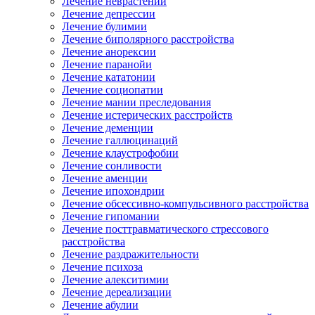
Лечение неврастении
Лечение депрессии
Лечение булимии
Лечение биполярного расстройства
Лечение анорексии
Лечение паранойи
Лечение кататонии
Лечение социопатии
Лечение мании преследования
Лечение истерических расстройств
Лечение деменции
Лечение галлюцинаций
Лечение клаустрофобии
Лечение сонливости
Лечение аменции
Лечение ипохондрии
Лечение обсессивно-компульсивного расстройства
Лечение гипомании
Лечение посттравматического стрессового
расстройства
Лечение раздражительности
Лечение психоза
Лечение алекситимии
Лечение дереализации
Лечение абулии