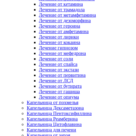
Лечение от кетамина
Лечение от трамадола
Лечение от метамфетамина
Лечение от дезоморфина
Лечение от героина
Лечение от амфетамина
Лечение от лирики
Лечение от кокаина
Лечение гипнозом
Лечение от мефедрона
Лечение от соли
Лечение от спайса
Лечение от экстази
Лечение от первитина
Лечение от ЛСД
Лечение от бутирата
Лечение от гашиша
Лечение от опиума
Капельница от похмелья
Капельница Дексаметазона
Капельница Пентоксифиллина
Капельница Реамберина
Капельница Цитофлавина
Капельница для печени
Капельница от запоя