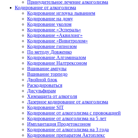
Принудительное лечение алкоголизма
Кодирование от алкоголизма
Кодирование иглоука лыванием
Кодирование на дому
Кодирование уколом
Кодирование «Эспераль»
Кодирование «Аквилонг»
Кодирование «Вивитролом»
Кодирование гипнозом
По методу Довженко
Кодирование Алгоминалом
Кодирование Налтрексоном
Вшивание ампулы
Вшивание торпедо
Двойной блок
Раскодироваться
Дисульфирам
Химзащита от алкоголя
Лазерное кодирование от алкоголизма
Кодирование SIT
Кодирование от алкоголизма с провокацией
Кодирование от алкоголизма на 5 лет
Имплантация Продетоксоном
Кодирование от алкоголизма на 3 года
Кодирование препаратом Актоплекс