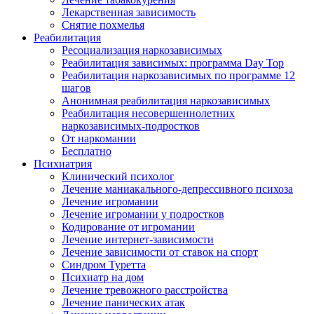
Лекарственная зависимость
Снятие похмелья
Реабилитация
Ресоциализация наркозависимых
Реабилитация зависимых: программа Day Top
Реабилитация наркозависимых по программе 12
шагов
Анонимная реабилитация наркозависимых
Реабилитация несовершеннолетних
наркозависимых-подростков
От наркомании
Бесплатно
Психиатрия
Клинический психолог
Лечение маниакального-депрессивного психоза
Лечение игромании
Лечение игромании у подростков
Кодирование от игромании
Лечение интернет-зависимости
Лечение зависимости от ставок на спорт
Синдром Туретта
Психиатр на дом
Лечение тревожного расстройства
Лечение панических атак