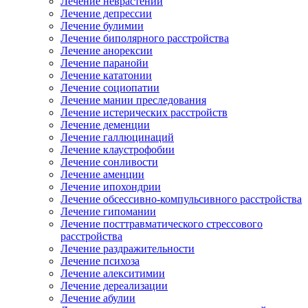
Лечение неврастении
Лечение депрессии
Лечение булимии
Лечение биполярного расстройства
Лечение анорексии
Лечение паранойи
Лечение кататонии
Лечение социопатии
Лечение мании преследования
Лечение истерических расстройств
Лечение деменции
Лечение галлюцинаций
Лечение клаустрофобии
Лечение сонливости
Лечение аменции
Лечение ипохондрии
Лечение обсессивно-компульсивного расстройства
Лечение гипомании
Лечение посттравматического стрессового
расстройства
Лечение раздражительности
Лечение психоза
Лечение алекситимии
Лечение дереализации
Лечение абулии