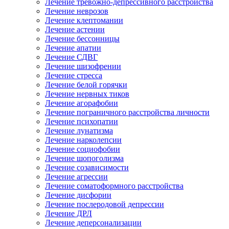
Лечение тревожно-депрессивного расстройства
Лечение неврозов
Лечение клептомании
Лечение астении
Лечение бессонницы
Лечение апатии
Лечение СДВГ
Лечение шизофрении
Лечение стресса
Лечение белой горячки
Лечение нервных тиков
Лечение агорафобии
Лечение пограничного расстройства личности
Лечение психопатии
Лечение лунатизма
Лечение нарколепсии
Лечение социофобии
Лечение шопоголизма
Лечение созависимости
Лечение агрессии
Лечение соматоформного расстройства
Лечение дисфории
Лечение послеродовой депрессии
Лечение ДРЛ
Лечение деперсонализации