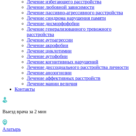
Лечение избегающего расстройства
Лечение любовной зависимости
Лечение пассивно-агрессивного расстройства
Лечение синдрома нарушения памяти
Лечение дисморфофобии
Лечение генерализованного тревожного
расстройства
Лечение аутоагрессии
Лечение акрофобии
Лечение циклотимии
Лечение аутофобии
Лечение когнитивных нарушений
Лечение диссоциального расстройства личности
Лечение анозогнозии
Лечение аффективных расстройств
Лечение мании величия
Контакты
Выезд врача за 2 мин
Алатырь