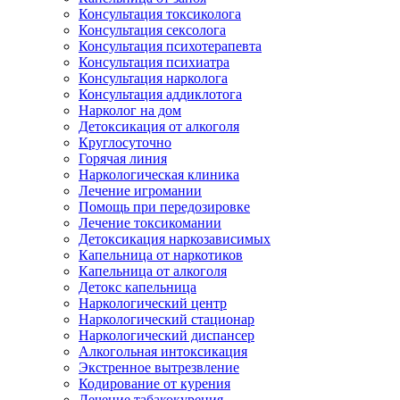
Консультация токсиколога
Консультация сексолога
Консультация психотерапевта
Консультация психиатра
Консультация нарколога
Консультация аддиклотога
Нарколог на дом
Детоксикация от алкоголя
Круглосуточно
Горячая линия
Наркологическая клиника
Лечение игромании
Помощь при передозировке
Лечение токсикомании
Детоксикация наркозависимых
Капельница от наркотиков
Капельница от алкоголя
Детокс капельница
Наркологический центр
Наркологический стационар
Наркологический диспансер
Алкогольная интоксикация
Экстренное вытрезвление
Кодирование от курения
Лечение табакокурения