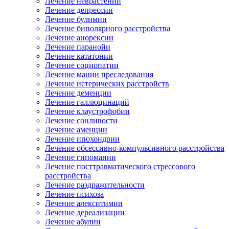
Лечение неврастении
Лечение депрессии
Лечение булимии
Лечение биполярного расстройства
Лечение анорексии
Лечение паранойи
Лечение кататонии
Лечение социопатии
Лечение мании преследования
Лечение истерических расстройств
Лечение деменции
Лечение галлюцинаций
Лечение клаустрофобии
Лечение сонливости
Лечение аменции
Лечение ипохондрии
Лечение обсессивно-компульсивного расстройства
Лечение гипомании
Лечение посттравматического стрессового
расстройства
Лечение раздражительности
Лечение психоза
Лечение алекситимии
Лечение дереализации
Лечение абулии