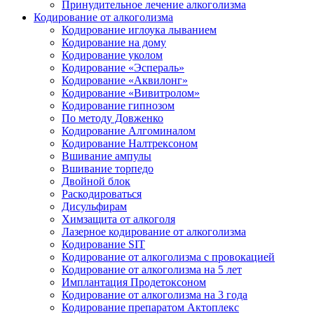
Принудительное лечение алкоголизма
Кодирование от алкоголизма
Кодирование иглоука лыванием
Кодирование на дому
Кодирование уколом
Кодирование «Эспераль»
Кодирование «Аквилонг»
Кодирование «Вивитролом»
Кодирование гипнозом
По методу Довженко
Кодирование Алгоминалом
Кодирование Налтрексоном
Вшивание ампулы
Вшивание торпедо
Двойной блок
Раскодироваться
Дисульфирам
Химзащита от алкоголя
Лазерное кодирование от алкоголизма
Кодирование SIT
Кодирование от алкоголизма с провокацией
Кодирование от алкоголизма на 5 лет
Имплантация Продетоксоном
Кодирование от алкоголизма на 3 года
Кодирование препаратом Актоплекс