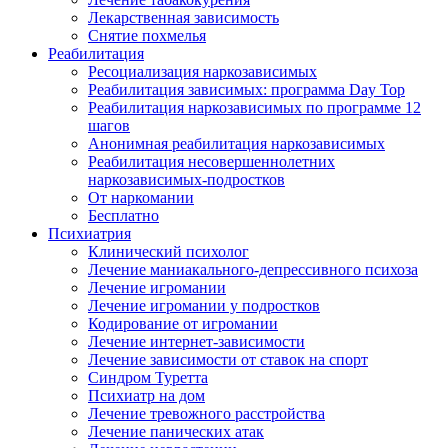
Лекарственная зависимость
Снятие похмелья
Реабилитация
Ресоциализация наркозависимых
Реабилитация зависимых: программа Day Top
Реабилитация наркозависимых по программе 12
шагов
Анонимная реабилитация наркозависимых
Реабилитация несовершеннолетних
наркозависимых-подростков
От наркомании
Бесплатно
Психиатрия
Клинический психолог
Лечение маниакального-депрессивного психоза
Лечение игромании
Лечение игромании у подростков
Кодирование от игромании
Лечение интернет-зависимости
Лечение зависимости от ставок на спорт
Синдром Туретта
Психиатр на дом
Лечение тревожного расстройства
Лечение панических атак