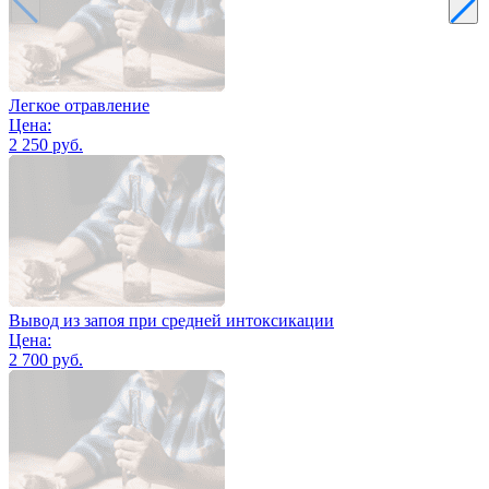
Легкое отравление
Цена:
2 250 руб.
Вывод из запоя при средней интоксикации
Цена:
2 700 руб.