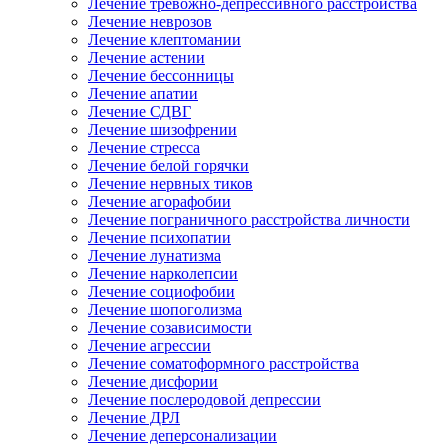
Лечение тревожно-депрессивного расстройства
Лечение неврозов
Лечение клептомании
Лечение астении
Лечение бессонницы
Лечение апатии
Лечение СДВГ
Лечение шизофрении
Лечение стресса
Лечение белой горячки
Лечение нервных тиков
Лечение агорафобии
Лечение пограничного расстройства личности
Лечение психопатии
Лечение лунатизма
Лечение нарколепсии
Лечение социофобии
Лечение шопоголизма
Лечение созависимости
Лечение агрессии
Лечение соматоформного расстройства
Лечение дисфории
Лечение послеродовой депрессии
Лечение ДРЛ
Лечение деперсонализации