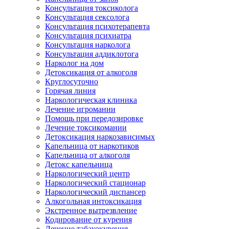
Консультация токсиколога
Консультация сексолога
Консультация психотерапевта
Консультация психиатра
Консультация нарколога
Консультация аддиклотога
Нарколог на дом
Детоксикация от алкоголя
Круглосуточно
Горячая линия
Наркологическая клиника
Лечение игромании
Помощь при передозировке
Лечение токсикомании
Детоксикация наркозависимых
Капельница от наркотиков
Капельница от алкоголя
Детокс капельница
Наркологический центр
Наркологический стационар
Наркологический диспансер
Алкогольная интоксикация
Экстренное вытрезвление
Кодирование от курения
Лечение табакокурения