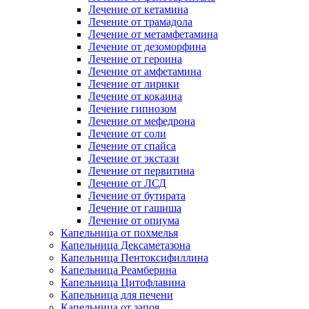
Лечение от кетамина
Лечение от трамадола
Лечение от метамфетамина
Лечение от дезоморфина
Лечение от героина
Лечение от амфетамина
Лечение от лирики
Лечение от кокаина
Лечение гипнозом
Лечение от мефедрона
Лечение от соли
Лечение от спайса
Лечение от экстази
Лечение от первитина
Лечение от ЛСД
Лечение от бутирата
Лечение от гашиша
Лечение от опиума
Капельница от похмелья
Капельница Дексаметазона
Капельница Пентоксифиллина
Капельница Реамберина
Капельница Цитофлавина
Капельница для печени
Капельница от запоя