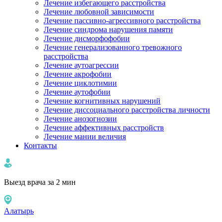
Лечение избегающего расстройства
Лечение любовной зависимости
Лечение пассивно-агрессивного расстройства
Лечение синдрома нарушения памяти
Лечение дисморфофобии
Лечение генерализованного тревожного
расстройства
Лечение аутоагрессии
Лечение акрофобии
Лечение циклотимии
Лечение аутофобии
Лечение когнитивных нарушений
Лечение диссоциального расстройства личности
Лечение анозогнозии
Лечение аффективных расстройств
Лечение мании величия
Контакты
Выезд врача за 2 мин
Алатырь