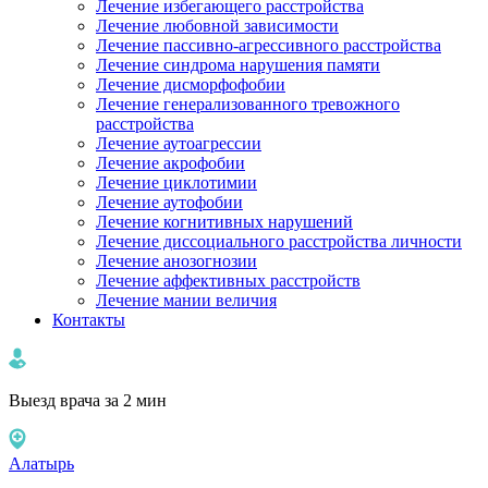
Лечение избегающего расстройства
Лечение любовной зависимости
Лечение пассивно-агрессивного расстройства
Лечение синдрома нарушения памяти
Лечение дисморфофобии
Лечение генерализованного тревожного
расстройства
Лечение аутоагрессии
Лечение акрофобии
Лечение циклотимии
Лечение аутофобии
Лечение когнитивных нарушений
Лечение диссоциального расстройства личности
Лечение анозогнозии
Лечение аффективных расстройств
Лечение мании величия
Контакты
Выезд врача за 2 мин
Алатырь