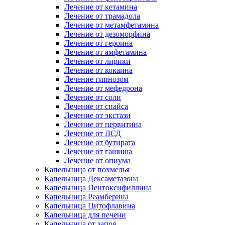
Лечение от кетамина
Лечение от трамадола
Лечение от метамфетамина
Лечение от дезоморфина
Лечение от героина
Лечение от амфетамина
Лечение от лирики
Лечение от кокаина
Лечение гипнозом
Лечение от мефедрона
Лечение от соли
Лечение от спайса
Лечение от экстази
Лечение от первитина
Лечение от ЛСД
Лечение от бутирата
Лечение от гашиша
Лечение от опиума
Капельница от похмелья
Капельница Дексаметазона
Капельница Пентоксифиллина
Капельница Реамберина
Капельница Цитофлавина
Капельница для печени
Капельница от запоя