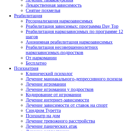
Лекарственная зависимость
Снятие похмелья
Реабилитация
Ресоциализация наркозависимых
Реабилитация зависимых: программа Day Top
Реабилитация наркозависимых по программе 12
шагов
Анонимная реабилитация наркозависимых
Реабилитация несовершеннолетних
наркозависимых-подростков
От наркомании
Бесплатно
Психиатрия
Клинический психолог
Лечение маниакального-депрессивного психоза
Лечение игромании
Лечение игромании у подростков
Кодирование от игромании
Лечение интернет-зависимости
Лечение зависимости от ставок на спорт
Синдром Туретта
Психиатр на дом
Лечение тревожного расстройства
Лечение панических атак