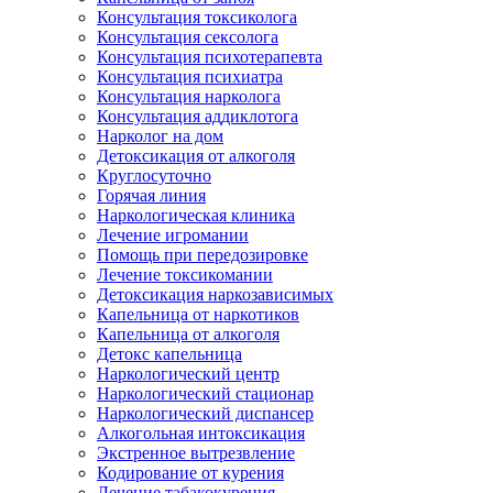
Консультация токсиколога
Консультация сексолога
Консультация психотерапевта
Консультация психиатра
Консультация нарколога
Консультация аддиклотога
Нарколог на дом
Детоксикация от алкоголя
Круглосуточно
Горячая линия
Наркологическая клиника
Лечение игромании
Помощь при передозировке
Лечение токсикомании
Детоксикация наркозависимых
Капельница от наркотиков
Капельница от алкоголя
Детокс капельница
Наркологический центр
Наркологический стационар
Наркологический диспансер
Алкогольная интоксикация
Экстренное вытрезвление
Кодирование от курения
Лечение табакокурения