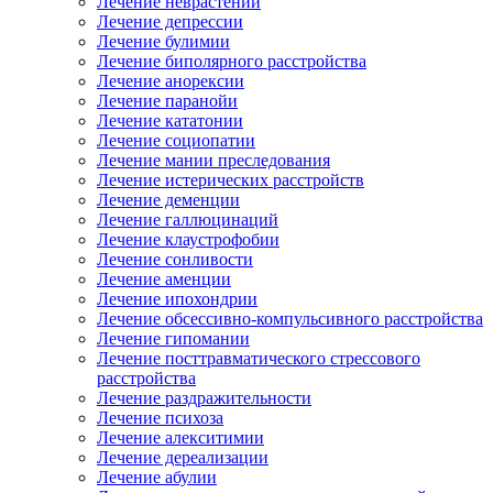
Лечение неврастении
Лечение депрессии
Лечение булимии
Лечение биполярного расстройства
Лечение анорексии
Лечение паранойи
Лечение кататонии
Лечение социопатии
Лечение мании преследования
Лечение истерических расстройств
Лечение деменции
Лечение галлюцинаций
Лечение клаустрофобии
Лечение сонливости
Лечение аменции
Лечение ипохондрии
Лечение обсессивно-компульсивного расстройства
Лечение гипомании
Лечение посттравматического стрессового
расстройства
Лечение раздражительности
Лечение психоза
Лечение алекситимии
Лечение дереализации
Лечение абулии