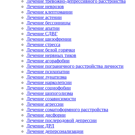
Лечение тревожно-депрессивного расстройства
Лечение неврозов
Лечение клептомании
Лечение астении
Лечение бессонницы
Лечение апатии
Лечение СДВГ
Лечение шизофрении
Лечение стресса
Лечение белой горячки
Лечение нервных тиков
Лечение агорафобии
Лечение пограничного расстройства личности
Лечение психопатии
Лечение лунатизма
Лечение нарколепсии
Лечение социофобии
Лечение шопоголизма
Лечение созависимости
Лечение агрессии
Лечение соматоформного расстройства
Лечение дисфории
Лечение послеродовой депрессии
Лечение ДРЛ
Лечение деперсонализации