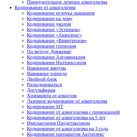
Принудительное лечение алкоголизма
Кодирование от алкоголизма
Кодирование иглоука лыванием
Кодирование на дому
Кодирование уколом
Кодирование «Эспераль»
Кодирование «Аквилонг»
Кодирование «Вивитролом»
Кодирование гипнозом
По методу Довженко
Кодирование Алгоминалом
Кодирование Налтрексоном
Вшивание ампулы
Вшивание торпедо
Двойной блок
Раскодироваться
Дисульфирам
Химзащита от алкоголя
Лазерное кодирование от алкоголизма
Кодирование SIT
Кодирование от алкоголизма с провокацией
Кодирование от алкоголизма на 5 лет
Имплантация Продетоксоном
Кодирование от алкоголизма на 3 года
Кодирование препаратом Актоплекс