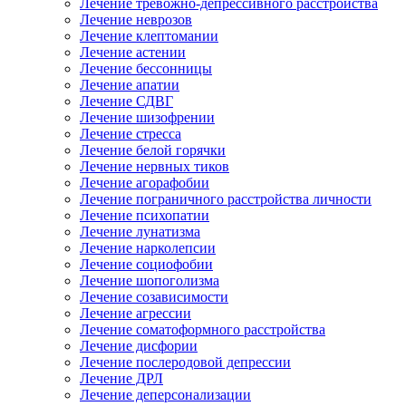
Лечение тревожно-депрессивного расстройства
Лечение неврозов
Лечение клептомании
Лечение астении
Лечение бессонницы
Лечение апатии
Лечение СДВГ
Лечение шизофрении
Лечение стресса
Лечение белой горячки
Лечение нервных тиков
Лечение агорафобии
Лечение пограничного расстройства личности
Лечение психопатии
Лечение лунатизма
Лечение нарколепсии
Лечение социофобии
Лечение шопоголизма
Лечение созависимости
Лечение агрессии
Лечение соматоформного расстройства
Лечение дисфории
Лечение послеродовой депрессии
Лечение ДРЛ
Лечение деперсонализации