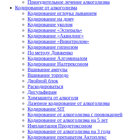
Принудительное лечение алкоголизма
Кодирование от алкоголизма
Кодирование иглоука лыванием
Кодирование на дому
Кодирование уколом
Кодирование «Эспераль»
Кодирование «Аквилонг»
Кодирование «Вивитролом»
Кодирование гипнозом
По методу Довженко
Кодирование Алгоминалом
Кодирование Налтрексоном
Вшивание ампулы
Вшивание торпедо
Двойной блок
Раскодироваться
Дисульфирам
Химзащита от алкоголя
Лазерное кодирование от алкоголизма
Кодирование SIT
Кодирование от алкоголизма с провокацией
Кодирование от алкоголизма на 5 лет
Имплантация Продетоксоном
Кодирование от алкоголизма на 3 года
Кодирование препаратом Актоплекс