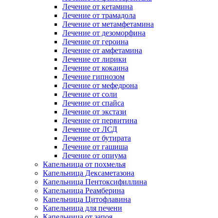
Лечение от кетамина
Лечение от трамадола
Лечение от метамфетамина
Лечение от дезоморфина
Лечение от героина
Лечение от амфетамина
Лечение от лирики
Лечение от кокаина
Лечение гипнозом
Лечение от мефедрона
Лечение от соли
Лечение от спайса
Лечение от экстази
Лечение от первитина
Лечение от ЛСД
Лечение от бутирата
Лечение от гашиша
Лечение от опиума
Капельница от похмелья
Капельница Дексаметазона
Капельница Пентоксифиллина
Капельница Реамберина
Капельница Цитофлавина
Капельница для печени
Капельница от запоя