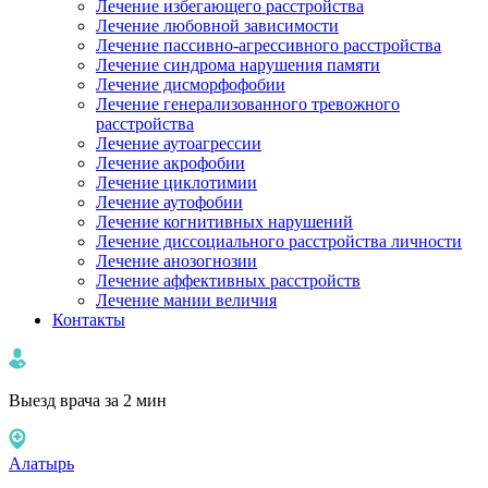
Лечение избегающего расстройства
Лечение любовной зависимости
Лечение пассивно-агрессивного расстройства
Лечение синдрома нарушения памяти
Лечение дисморфофобии
Лечение генерализованного тревожного
расстройства
Лечение аутоагрессии
Лечение акрофобии
Лечение циклотимии
Лечение аутофобии
Лечение когнитивных нарушений
Лечение диссоциального расстройства личности
Лечение анозогнозии
Лечение аффективных расстройств
Лечение мании величия
Контакты
Выезд врача за 2 мин
Алатырь