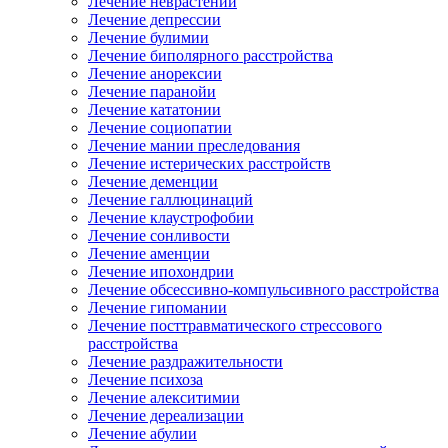
Лечение неврастении
Лечение депрессии
Лечение булимии
Лечение биполярного расстройства
Лечение анорексии
Лечение паранойи
Лечение кататонии
Лечение социопатии
Лечение мании преследования
Лечение истерических расстройств
Лечение деменции
Лечение галлюцинаций
Лечение клаустрофобии
Лечение сонливости
Лечение аменции
Лечение ипохондрии
Лечение обсессивно-компульсивного расстройства
Лечение гипомании
Лечение посттравматического стрессового
расстройства
Лечение раздражительности
Лечение психоза
Лечение алекситимии
Лечение дереализации
Лечение абулии