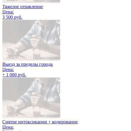
Тяжелое отравление
Цена:
3 500 руб.
Выезд за пределы города
Цена:
+ 1 000 руб.
Снятие интоксикации + кодирование
Цена: