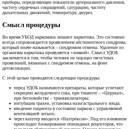
приборы, определяющие показатели артериального давления,
частоту сердечных сокращений, сатурацию, частоту
дыхательных движений, температуру, диурез.
Смысл процедуры
Во время УБОД наркомана лишают наркотика. Это состояние
всегда сопровождается проявлением абстинентного синдрома,
который иначе называется – синдромом отмены. Удаление из
организма наркотика проявляется «ломкой». Смысл УДОБ
заключается в том, чтобы человек не ощущал тягостных
проявлений, вязанных с синдромом отмены, на фоне
детоксикации.
С этой целью проводятся следующие процедуры:
перед УДОБ назначаются препараты, которые угнетают
секрецию желудочного сока, при тошноте – «Церукал»,
при беспокойстве – транквилизаторы;
интубация трахеи, установка назогастрального зонда;
введение пациента в состояние наркоза с управляемой
вентиляцией легких;
через катетер вводится «Налтрексон». Под его влиянием
происходит блокирование опиоидных рецепторов, что