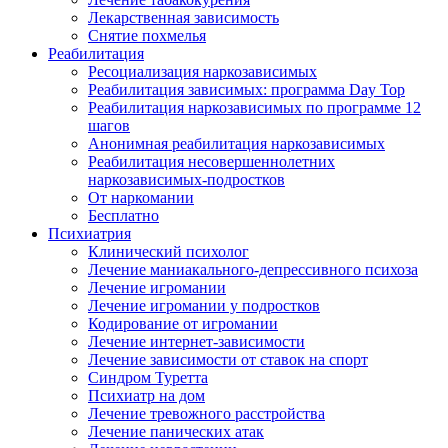
Лекарственная зависимость
Снятие похмелья
Реабилитация
Ресоциализация наркозависимых
Реабилитация зависимых: программа Day Top
Реабилитация наркозависимых по программе 12
шагов
Анонимная реабилитация наркозависимых
Реабилитация несовершеннолетних
наркозависимых-подростков
От наркомании
Бесплатно
Психиатрия
Клинический психолог
Лечение маниакального-депрессивного психоза
Лечение игромании
Лечение игромании у подростков
Кодирование от игромании
Лечение интернет-зависимости
Лечение зависимости от ставок на спорт
Синдром Туретта
Психиатр на дом
Лечение тревожного расстройства
Лечение панических атак