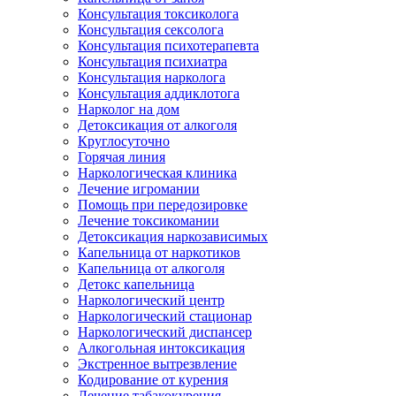
Консультация токсиколога
Консультация сексолога
Консультация психотерапевта
Консультация психиатра
Консультация нарколога
Консультация аддиклотога
Нарколог на дом
Детоксикация от алкоголя
Круглосуточно
Горячая линия
Наркологическая клиника
Лечение игромании
Помощь при передозировке
Лечение токсикомании
Детоксикация наркозависимых
Капельница от наркотиков
Капельница от алкоголя
Детокс капельница
Наркологический центр
Наркологический стационар
Наркологический диспансер
Алкогольная интоксикация
Экстренное вытрезвление
Кодирование от курения
Лечение табакокурения