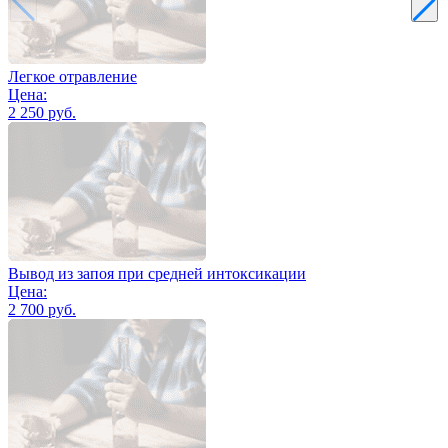
Легкое отравление
Цена:
2 250 руб.
Вывод из запоя при средней интоксикации
Цена:
2 700 руб.