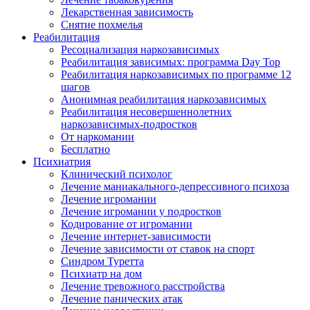
Лекарственная зависимость
Снятие похмелья
Реабилитация
Ресоциализация наркозависимых
Реабилитация зависимых: программа Day Top
Реабилитация наркозависимых по программе 12
шагов
Анонимная реабилитация наркозависимых
Реабилитация несовершеннолетних
наркозависимых-подростков
От наркомании
Бесплатно
Психиатрия
Клинический психолог
Лечение маниакального-депрессивного психоза
Лечение игромании
Лечение игромании у подростков
Кодирование от игромании
Лечение интернет-зависимости
Лечение зависимости от ставок на спорт
Синдром Туретта
Психиатр на дом
Лечение тревожного расстройства
Лечение панических атак