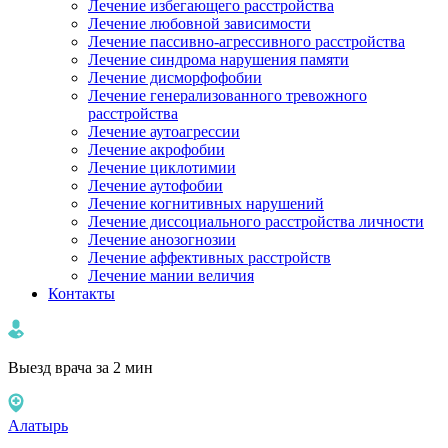
Лечение избегающего расстройства
Лечение любовной зависимости
Лечение пассивно-агрессивного расстройства
Лечение синдрома нарушения памяти
Лечение дисморфофобии
Лечение генерализованного тревожного
расстройства
Лечение аутоагрессии
Лечение акрофобии
Лечение циклотимии
Лечение аутофобии
Лечение когнитивных нарушений
Лечение диссоциального расстройства личности
Лечение анозогнозии
Лечение аффективных расстройств
Лечение мании величия
Контакты
Выезд врача за 2 мин
Алатырь