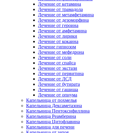
Лечение от кетамина
Лечение от трамадола
Лечение от метамфетамина
Лечение от дезоморфина
Лечение от героина
Лечение от амфетамина
Лечение от лирики
Лечение от кокаина
Лечение гипнозом
Лечение от мефедрона
Лечение от соли
Лечение от спайса
Лечение от экстази
Лечение от первитина
Лечение от ЛСД
Лечение от бутирата
Лечение от гашиша
Лечение от опиума
Капельница от похмелья
Капельница Дексаметазона
Капельница Пентоксифиллина
Капельница Реамберина
Капельница Цитофлавина
Капельница для печени
Капельница от запоя