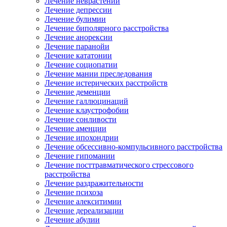
Лечение неврастении
Лечение депрессии
Лечение булимии
Лечение биполярного расстройства
Лечение анорексии
Лечение паранойи
Лечение кататонии
Лечение социопатии
Лечение мании преследования
Лечение истерических расстройств
Лечение деменции
Лечение галлюцинаций
Лечение клаустрофобии
Лечение сонливости
Лечение аменции
Лечение ипохондрии
Лечение обсессивно-компульсивного расстройства
Лечение гипомании
Лечение посттравматического стрессового
расстройства
Лечение раздражительности
Лечение психоза
Лечение алекситимии
Лечение дереализации
Лечение абулии