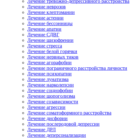
Лечение тревожно-депрессивного расстройства
Лечение неврозов
Лечение клептомании
Лечение астении
Лечение бессонницы
Лечение апатии
Лечение СДВГ
Лечение шизофрении
Лечение стресса
Лечение белой горячки
Лечение нервных тиков
Лечение агорафобии
Лечение пограничного расстройства личности
Лечение психопатии
Лечение лунатизма
Лечение нарколепсии
Лечение социофобии
Лечение шопоголизма
Лечение созависимости
Лечение агрессии
Лечение соматоформного расстройства
Лечение дисфории
Лечение послеродовой депрессии
Лечение ДРЛ
Лечение деперсонализации