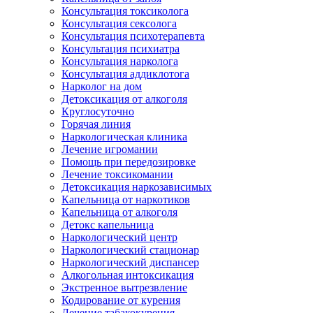
Консультация токсиколога
Консультация сексолога
Консультация психотерапевта
Консультация психиатра
Консультация нарколога
Консультация аддиклотога
Нарколог на дом
Детоксикация от алкоголя
Круглосуточно
Горячая линия
Наркологическая клиника
Лечение игромании
Помощь при передозировке
Лечение токсикомании
Детоксикация наркозависимых
Капельница от наркотиков
Капельница от алкоголя
Детокс капельница
Наркологический центр
Наркологический стационар
Наркологический диспансер
Алкогольная интоксикация
Экстренное вытрезвление
Кодирование от курения
Лечение табакокурения