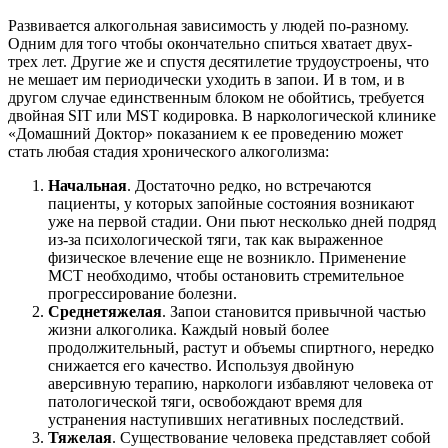
Развивается алкогольная зависимость у людей по-разному.
Одним для того чтобы окончательно спиться хватает двух-
трех лет. Другие же и спустя десятилетие трудоустроены, что
не мешает им периодически уходить в запои. И в том, и в
другом случае единственным блоком не обойтись, требуется
двойная SIT или MST кодировка. В наркологической клинике
«Домашний Доктор» показанием к ее проведению может
стать любая стадия хронического алкоголизма:
Начальная
. Достаточно редко, но встречаются
пациенты, у которых запойные состояния возникают
уже на первой стадии. Они пьют несколько дней подряд
из-за психологической тяги, так как выраженное
физическое влечение еще не возникло. Применение
МСТ необходимо, чтобы остановить стремительное
прогрессирование болезни.
Среднетяжелая
. Запои становится привычной частью
жизни алкоголика. Каждый новый более
продолжительный, растут и объемы спиртного, нередко
снижается его качество. Используя двойную
аверсивную терапию, наркологи избавляют человека от
патологической тяги, освобождают время для
устранения наступивших негативных последствий.
Тяжелая
. Существование человека представляет собой