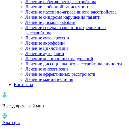
Лечение избегающего расстройства
Лечение любовной зависимости
Лечение пассивно-агрессивного расстройства
Лечение синдрома нарушения памяти
Лечение дисморфофобии
Лечение генерализованного тревожного
расстройства
Лечение аутоагрессии
Лечение акрофобии
Лечение циклотимии
Лечение аутофобии
Лечение когнитивных нарушений
Лечение диссоциального расстройства личности
Лечение анозогнозии
Лечение аффективных расстройств
Лечение мании величия
Контакты
Выезд врача за 2 мин
Алатырь