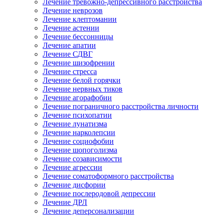
Лечение тревожно-депрессивного расстройства
Лечение неврозов
Лечение клептомании
Лечение астении
Лечение бессонницы
Лечение апатии
Лечение СДВГ
Лечение шизофрении
Лечение стресса
Лечение белой горячки
Лечение нервных тиков
Лечение агорафобии
Лечение пограничного расстройства личности
Лечение психопатии
Лечение лунатизма
Лечение нарколепсии
Лечение социофобии
Лечение шопоголизма
Лечение созависимости
Лечение агрессии
Лечение соматоформного расстройства
Лечение дисфории
Лечение послеродовой депрессии
Лечение ДРЛ
Лечение деперсонализации