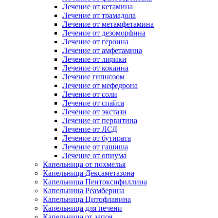
Лечение от кетамина
Лечение от трамадола
Лечение от метамфетамина
Лечение от дезоморфина
Лечение от героина
Лечение от амфетамина
Лечение от лирики
Лечение от кокаина
Лечение гипнозом
Лечение от мефедрона
Лечение от соли
Лечение от спайса
Лечение от экстази
Лечение от первитина
Лечение от ЛСД
Лечение от бутирата
Лечение от гашиша
Лечение от опиума
Капельница от похмелья
Капельница Дексаметазона
Капельница Пентоксифиллина
Капельница Реамберина
Капельница Цитофлавина
Капельница для печени
Капельница от запоя