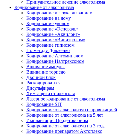
Принудительное лечение алкоголизма
Кодирование от алкоголизма
Кодирование иглоука лыванием
Кодирование на дому
Кодирование уколом
Кодирование «Эспераль»
Кодирование «Аквилонг»
Кодирование «Вивитролом»
Кодирование гипнозом
По методу Довженко
Кодирование Алгоминалом
Кодирование Налтрексоном
Вшивание ампулы
Вшивание торпедо
Двойной блок
Раскодироваться
Дисульфирам
Химзащита от алкоголя
Лазерное кодирование от алкоголизма
Кодирование SIT
Кодирование от алкоголизма с провокацией
Кодирование от алкоголизма на 5 лет
Имплантация Продетоксоном
Кодирование от алкоголизма на 3 года
Кодирование препаратом Актоплекс