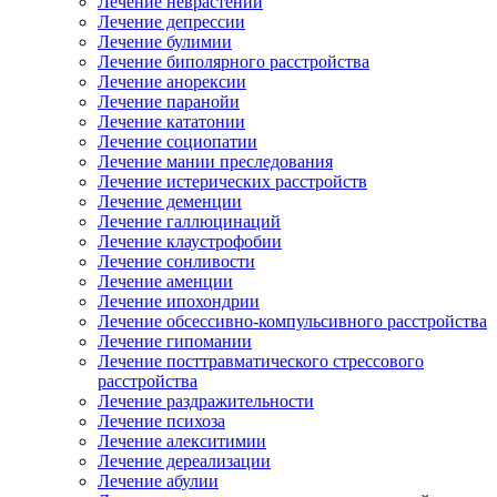
Лечение неврастении
Лечение депрессии
Лечение булимии
Лечение биполярного расстройства
Лечение анорексии
Лечение паранойи
Лечение кататонии
Лечение социопатии
Лечение мании преследования
Лечение истерических расстройств
Лечение деменции
Лечение галлюцинаций
Лечение клаустрофобии
Лечение сонливости
Лечение аменции
Лечение ипохондрии
Лечение обсессивно-компульсивного расстройства
Лечение гипомании
Лечение посттравматического стрессового
расстройства
Лечение раздражительности
Лечение психоза
Лечение алекситимии
Лечение дереализации
Лечение абулии