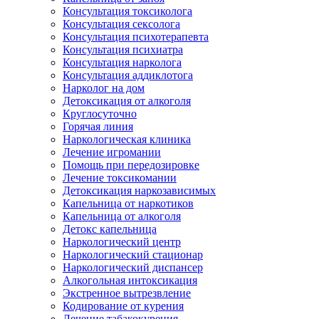
Консультация токсиколога
Консультация сексолога
Консультация психотерапевта
Консультация психиатра
Консультация нарколога
Консультация аддиклотога
Нарколог на дом
Детоксикация от алкоголя
Круглосуточно
Горячая линия
Наркологическая клиника
Лечение игромании
Помощь при передозировке
Лечение токсикомании
Детоксикация наркозависимых
Капельница от наркотиков
Капельница от алкоголя
Детокс капельница
Наркологический центр
Наркологический стационар
Наркологический диспансер
Алкогольная интоксикация
Экстренное вытрезвление
Кодирование от курения
Лечение табакокурения