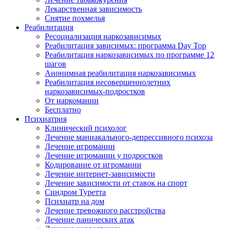
Лекарственная зависимость
Снятие похмелья
Реабилитация
Ресоциализация наркозависимых
Реабилитация зависимых: программа Day Top
Реабилитация наркозависимых по программе 12
шагов
Анонимная реабилитация наркозависимых
Реабилитация несовершеннолетних
наркозависимых-подростков
От наркомании
Бесплатно
Психиатрия
Клинический психолог
Лечение маниакального-депрессивного психоза
Лечение игромании
Лечение игромании у подростков
Кодирование от игромании
Лечение интернет-зависимости
Лечение зависимости от ставок на спорт
Синдром Туретта
Психиатр на дом
Лечение тревожного расстройства
Лечение панических атак