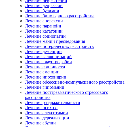
Лечение неврастении
Лечение депрессии
Лечение булимии
Лечение биполярного расстройства
Лечение анорексии
Лечение паранойи
Лечение кататонии
Лечение социопатии
Лечение мании преследования
Лечение истерических расстройств
Лечение деменции
Лечение галлюцинаций
Лечение клаустрофобии
Лечение сонливости
Лечение аменции
Лечение ипохондрии
Лечение обсессивно-компульсивного расстройства
Лечение гипомании
Лечение посттравматического стрессового
расстройства
Лечение раздражительности
Лечение психоза
Лечение алекситимии
Лечение дереализации
Лечение абулии