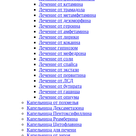
Лечение от кетамина
Лечение от трамадола
Лечение от метамфетамина
Лечение от дезоморфина
Лечение от героина
Лечение от амфетамина
Лечение от лирики
Лечение от кокаина
Лечение гипнозом
Лечение от мефедрона
Лечение от соли
Лечение от спайса
Лечение от экстази
Лечение от первитина
Лечение от ЛСД
Лечение от бутирата
Лечение от гашиша
Лечение от опиума
Капельница от похмелья
Капельница Дексаметазона
Капельница Пентоксифиллина
Капельница Реамберина
Капельница Цитофлавина
Капельница для печени
Капельница от запоя