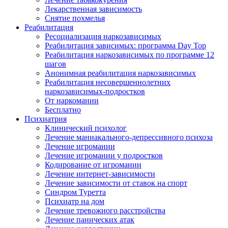
Лекарственная зависимость
Снятие похмелья
Реабилитация
Ресоциализация наркозависимых
Реабилитация зависимых: программа Day Top
Реабилитация наркозависимых по программе 12
шагов
Анонимная реабилитация наркозависимых
Реабилитация несовершеннолетних
наркозависимых-подростков
От наркомании
Бесплатно
Психиатрия
Клинический психолог
Лечение маниакального-депрессивного психоза
Лечение игромании
Лечение игромании у подростков
Кодирование от игромании
Лечение интернет-зависимости
Лечение зависимости от ставок на спорт
Синдром Туретта
Психиатр на дом
Лечение тревожного расстройства
Лечение панических атак