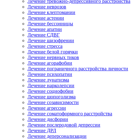
Лечение тревожно-депрессивного расстройства
Лечение неврозов
Лечение клептомании
Лечение астении
Лечение бессонницы
Лечение апатии
Лечение СДВГ
Лечение шизофрении
Лечение стресса
Лечение белой горячки
Лечение нервных тиков
Лечение агорафобии
Лечение пограничного расстройства личности
Лечение психопатии
Лечение лунатизма
Лечение нарколепсии
Лечение социофобии
Лечение шопоголизма
Лечение созависимости
Лечение агрессии
Лечение соматоформного расстройства
Лечение дисфории
Лечение послеродовой депрессии
Лечение ДРЛ
Лечение деперсонализации