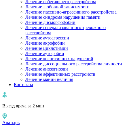
Лечение избегающего расстройства
Лечение любовной зависимости
Лечение пассивно-агрессивного расстройства
Лечение синдрома нарушения памяти
Лечение дисморфофобии
Лечение генерализованного тревожного
расстройства
Лечение аутоагрессии
Лечение акрофобии
Лечение циклотимии
Лечение аутофобии
Лечение когнитивных нарушений
Лечение диссоциального расстройства личности
Лечение анозогнозии
Лечение аффективных расстройств
Лечение мании величия
Контакты
Выезд врача за 2 мин
Алатырь