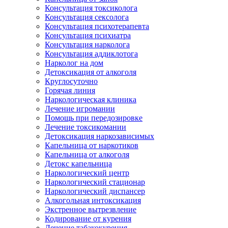
Консультация токсиколога
Консультация сексолога
Консультация психотерапевта
Консультация психиатра
Консультация нарколога
Консультация аддиклотога
Нарколог на дом
Детоксикация от алкоголя
Круглосуточно
Горячая линия
Наркологическая клиника
Лечение игромании
Помощь при передозировке
Лечение токсикомании
Детоксикация наркозависимых
Капельница от наркотиков
Капельница от алкоголя
Детокс капельница
Наркологический центр
Наркологический стационар
Наркологический диспансер
Алкогольная интоксикация
Экстренное вытрезвление
Кодирование от курения
Лечение табакокурения