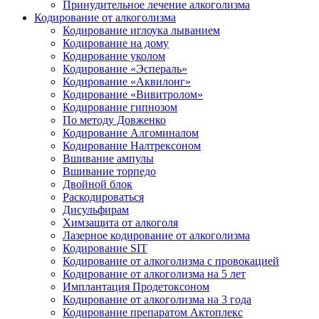
Принудительное лечение алкоголизма
Кодирование от алкоголизма
Кодирование иглоука лыванием
Кодирование на дому
Кодирование уколом
Кодирование «Эспераль»
Кодирование «Аквилонг»
Кодирование «Вивитролом»
Кодирование гипнозом
По методу Довженко
Кодирование Алгоминалом
Кодирование Налтрексоном
Вшивание ампулы
Вшивание торпедо
Двойной блок
Раскодироваться
Дисульфирам
Химзащита от алкоголя
Лазерное кодирование от алкоголизма
Кодирование SIT
Кодирование от алкоголизма с провокацией
Кодирование от алкоголизма на 5 лет
Имплантация Продетоксоном
Кодирование от алкоголизма на 3 года
Кодирование препаратом Актоплекс