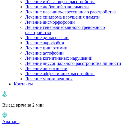
Лечение избегающего расстройства
Лечение любовной зависимости
Лечение пассивно-агрессивного расстройства
Лечение синдрома нарушения памяти
Лечение дисморфофобии
Лечение генерализованного тревожного
расстройства
Лечение аутоагрессии
Лечение акрофобии
Лечение циклотимии
Лечение аутофобии
Лечение когнитивных нарушений
Лечение диссоциального расстройства личности
Лечение анозогнозии
Лечение аффективных расстройств
Лечение мании величия
Контакты
Выезд врача за 2 мин
Алатырь