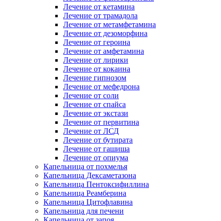
Лечение от кетамина
Лечение от трамадола
Лечение от метамфетамина
Лечение от дезоморфина
Лечение от героина
Лечение от амфетамина
Лечение от лирики
Лечение от кокаина
Лечение гипнозом
Лечение от мефедрона
Лечение от соли
Лечение от спайса
Лечение от экстази
Лечение от первитина
Лечение от ЛСД
Лечение от бутирата
Лечение от гашиша
Лечение от опиума
Капельница от похмелья
Капельница Дексаметазона
Капельница Пентоксифиллина
Капельница Реамберина
Капельница Цитофлавина
Капельница для печени
Капельница от запоя