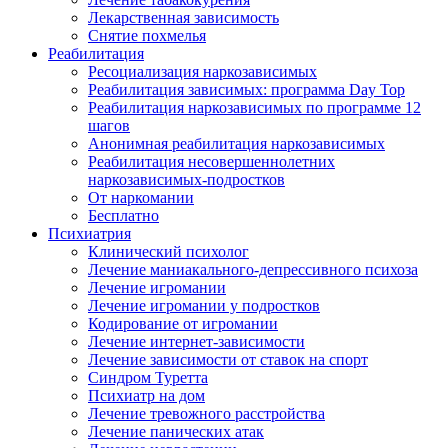
Лекарственная зависимость
Снятие похмелья
Реабилитация
Ресоциализация наркозависимых
Реабилитация зависимых: программа Day Top
Реабилитация наркозависимых по программе 12
шагов
Анонимная реабилитация наркозависимых
Реабилитация несовершеннолетних
наркозависимых-подростков
От наркомании
Бесплатно
Психиатрия
Клинический психолог
Лечение маниакального-депрессивного психоза
Лечение игромании
Лечение игромании у подростков
Кодирование от игромании
Лечение интернет-зависимости
Лечение зависимости от ставок на спорт
Синдром Туретта
Психиатр на дом
Лечение тревожного расстройства
Лечение панических атак