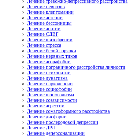
Лечение тревожно-депрессивного расстройства
Лечение неврозов
Лечение клептомании
Лечение астении
Лечение бессонницы
Лечение апатии
Лечение СДВГ
Лечение шизофрении
Лечение стресса
Лечение белой горячки
Лечение нервных тиков
Лечение агорафобии
Лечение пограничного расстройства личности
Лечение психопатии
Лечение лунатизма
Лечение нарколепсии
Лечение социофобии
Лечение шопоголизма
Лечение созависимости
Лечение агрессии
Лечение соматоформного расстройства
Лечение дисфории
Лечение послеродовой депрессии
Лечение ДРЛ
Лечение деперсонализации