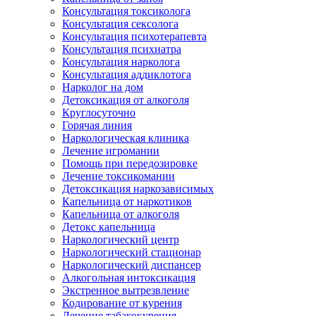
Консультация токсиколога
Консультация сексолога
Консультация психотерапевта
Консультация психиатра
Консультация нарколога
Консультация аддиклотога
Нарколог на дом
Детоксикация от алкоголя
Круглосуточно
Горячая линия
Наркологическая клиника
Лечение игромании
Помощь при передозировке
Лечение токсикомании
Детоксикация наркозависимых
Капельница от наркотиков
Капельница от алкоголя
Детокс капельница
Наркологический центр
Наркологический стационар
Наркологический диспансер
Алкогольная интоксикация
Экстренное вытрезвление
Кодирование от курения
Лечение табакокурения