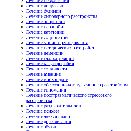
Лечение неврастении
Лечение депрессии
Лечение булимии
Лечение биполярного расстройства
Лечение анорексии
Лечение паранойи
Лечение кататонии
Лечение социопатии
Лечение мании преследования
Лечение истерических расстройств
Лечение деменции
Лечение галлюцинаций
Лечение клаустрофобии
Лечение сонливости
Лечение аменции
Лечение ипохондрии
Лечение обсессивно-компульсивного расстройства
Лечение гипомании
Лечение посттравматического стрессового
расстройства
Лечение раздражительности
Лечение психоза
Лечение алекситимии
Лечение дереализации
Лечение абулии