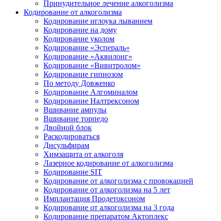
Принудительное лечение алкоголизма
Кодирование от алкоголизма
Кодирование иглоука лыванием
Кодирование на дому
Кодирование уколом
Кодирование «Эспераль»
Кодирование «Аквилонг»
Кодирование «Вивитролом»
Кодирование гипнозом
По методу Довженко
Кодирование Алгоминалом
Кодирование Налтрексоном
Вшивание ампулы
Вшивание торпедо
Двойной блок
Раскодироваться
Дисульфирам
Химзащита от алкоголя
Лазерное кодирование от алкоголизма
Кодирование SIT
Кодирование от алкоголизма с провокацией
Кодирование от алкоголизма на 5 лет
Имплантация Продетоксоном
Кодирование от алкоголизма на 3 года
Кодирование препаратом Актоплекс