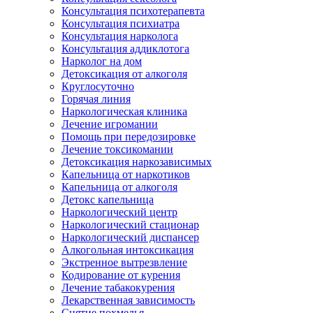
Консультация психотерапевта
Консультация психиатра
Консультация нарколога
Консультация аддиклотога
Нарколог на дом
Детоксикация от алкоголя
Круглосуточно
Горячая линия
Наркологическая клиника
Лечение игромании
Помощь при передозировке
Лечение токсикомании
Детоксикация наркозависимых
Капельница от наркотиков
Капельница от алкоголя
Детокс капельница
Наркологический центр
Наркологический стационар
Наркологический диспансер
Алкогольная интоксикация
Экстренное вытрезвление
Кодирование от курения
Лечение табакокурения
Лекарственная зависимость
Снятие похмелья