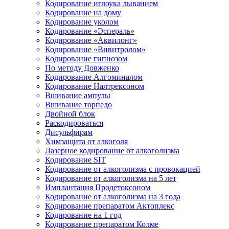
Кодирование иглоука лыванием
Кодирование на дому
Кодирование уколом
Кодирование «Эспераль»
Кодирование «Аквилонг»
Кодирование «Вивитролом»
Кодирование гипнозом
По методу Довженко
Кодирование Алгоминалом
Кодирование Налтрексоном
Вшивание ампулы
Вшивание торпедо
Двойной блок
Раскодироваться
Дисульфирам
Химзащита от алкоголя
Лазерное кодирование от алкоголизма
Кодирование SIT
Кодирование от алкоголизма с провокацией
Кодирование от алкоголизма на 5 лет
Имплантация Продетоксоном
Кодирование от алкоголизма на 3 года
Кодирование препаратом Актоплекс
Кодирование на 1 год
Кодирование препаратом Колме