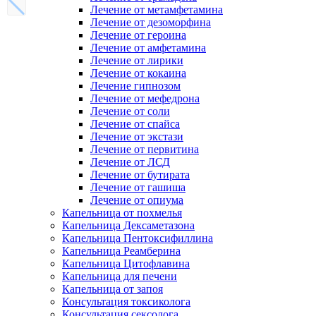
Лечение от метамфетамина
Лечение от дезоморфина
Лечение от героина
Лечение от амфетамина
Лечение от лирики
Лечение от кокаина
Лечение гипнозом
Лечение от мефедрона
Лечение от соли
Лечение от спайса
Лечение от экстази
Лечение от первитина
Лечение от ЛСД
Лечение от бутирата
Лечение от гашиша
Лечение от опиума
Капельница от похмелья
Капельница Дексаметазона
Капельница Пентоксифиллина
Капельница Реамберина
Капельница Цитофлавина
Капельница для печени
Капельница от запоя
Консультация токсиколога
Консультация сексолога