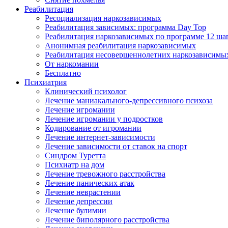
Реабилитация
Ресоциализация наркозависимых
Реабилитация зависимых: программа Day Top
Реабилитация наркозависимых по программе 12 ша
Анонимная реабилитация наркозависимых
Реабилитация несовершеннолетних наркозависимы
От наркомании
Бесплатно
Психиатрия
Клинический психолог
Лечение маниакального-депрессивного психоза
Лечение игромании
Лечение игромании у подростков
Кодирование от игромании
Лечение интернет-зависимости
Лечение зависимости от ставок на спорт
Синдром Туретта
Психиатр на дом
Лечение тревожного расстройства
Лечение панических атак
Лечение неврастении
Лечение депрессии
Лечение булимии
Лечение биполярного расстройства