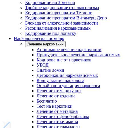
Кодирование на 3 месяца
Тройное кодирование от алкоголизма
Кодирование препаратом Тетлонг
Кодирование препаратом Витамерц Депо
Блокада от алкогольной зависимости
Ресоциализация наркозависимых
Кодирование под лопатку
Наркологическая помощь
Лечение наркомании
Анонимное лечение наркомании
Принудительное лечение наркозависимых
Кодирование от наркотиков
УБОД
Снятие ломки
Детоксикация наркозависимых
Консультация нарколога
Онлайн консультация нарколога
Лечение от марихуаны
Лечение от кодеина
Бесплатно
Тест на наркотики
Лечение от метадона
Лечение от фенобарбитала
Лечение от кетамина
Лечение от трамадола