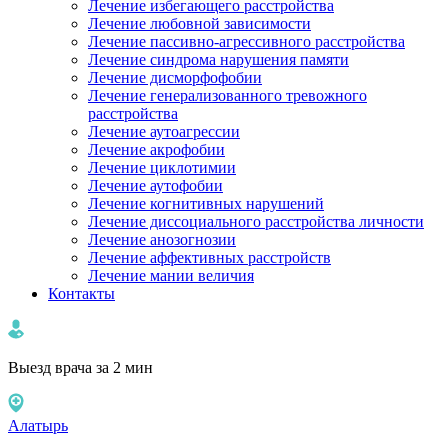
Лечение избегающего расстройства
Лечение любовной зависимости
Лечение пассивно-агрессивного расстройства
Лечение синдрома нарушения памяти
Лечение дисморфофобии
Лечение генерализованного тревожного
расстройства
Лечение аутоагрессии
Лечение акрофобии
Лечение циклотимии
Лечение аутофобии
Лечение когнитивных нарушений
Лечение диссоциального расстройства личности
Лечение анозогнозии
Лечение аффективных расстройств
Лечение мании величия
Контакты
Выезд врача за 2 мин
Алатырь