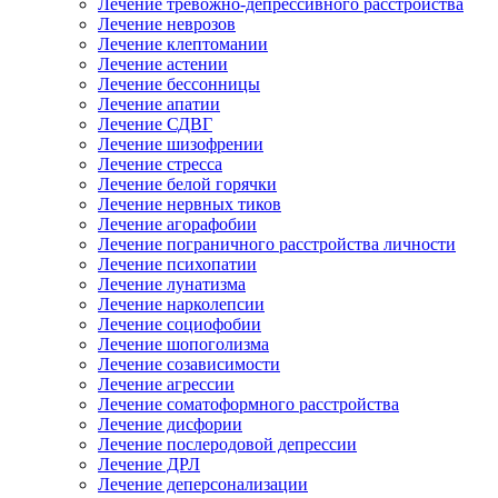
Лечение тревожно-депрессивного расстройства
Лечение неврозов
Лечение клептомании
Лечение астении
Лечение бессонницы
Лечение апатии
Лечение СДВГ
Лечение шизофрении
Лечение стресса
Лечение белой горячки
Лечение нервных тиков
Лечение агорафобии
Лечение пограничного расстройства личности
Лечение психопатии
Лечение лунатизма
Лечение нарколепсии
Лечение социофобии
Лечение шопоголизма
Лечение созависимости
Лечение агрессии
Лечение соматоформного расстройства
Лечение дисфории
Лечение послеродовой депрессии
Лечение ДРЛ
Лечение деперсонализации