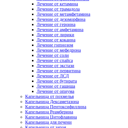
Лечение от кетамина
Лечение от трамадола
Лечение от метамфетамина
Лечение от дезоморфина
Лечение от героина
Лечение от амфетамина
Лечение от лирики
Лечение от кокаина
Лечение гипнозом
Лечение от мефедрона
Лечение от соли
Лечение от спайса
Лечение от экстази
Лечение от первитина
Лечение от ЛСД
Лечение от бутирата
Лечение от гашиша
Лечение от опиума
Капельница от похмелья
Капельница Дексаметазона
Капельница Пентоксифиллина
Капельница Реамберина
Капельница Цитофлавина
Капельница для печени
Капельница от запоя