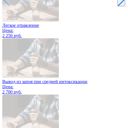
Легкое отравление
Цена:
2 250 руб.
Вывод из запоя при средней интоксикации
Цена:
2 700 руб.