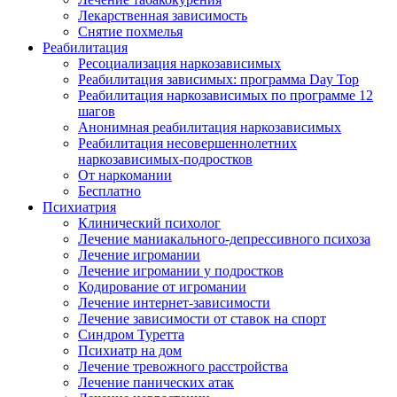
Лекарственная зависимость
Снятие похмелья
Реабилитация
Ресоциализация наркозависимых
Реабилитация зависимых: программа Day Top
Реабилитация наркозависимых по программе 12
шагов
Анонимная реабилитация наркозависимых
Реабилитация несовершеннолетних
наркозависимых-подростков
От наркомании
Бесплатно
Психиатрия
Клинический психолог
Лечение маниакального-депрессивного психоза
Лечение игромании
Лечение игромании у подростков
Кодирование от игромании
Лечение интернет-зависимости
Лечение зависимости от ставок на спорт
Синдром Туретта
Психиатр на дом
Лечение тревожного расстройства
Лечение панических атак