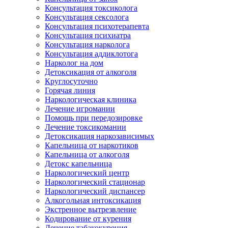
Консультация токсиколога
Консультация сексолога
Консультация психотерапевта
Консультация психиатра
Консультация нарколога
Консультация аддиклотога
Нарколог на дом
Детоксикация от алкоголя
Круглосуточно
Горячая линия
Наркологическая клиника
Лечение игромании
Помощь при передозировке
Лечение токсикомании
Детоксикация наркозависимых
Капельница от наркотиков
Капельница от алкоголя
Детокс капельница
Наркологический центр
Наркологический стационар
Наркологический диспансер
Алкогольная интоксикация
Экстренное вытрезвление
Кодирование от курения
Лечение табакокурения