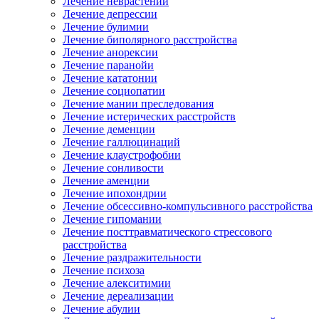
Лечение неврастении
Лечение депрессии
Лечение булимии
Лечение биполярного расстройства
Лечение анорексии
Лечение паранойи
Лечение кататонии
Лечение социопатии
Лечение мании преследования
Лечение истерических расстройств
Лечение деменции
Лечение галлюцинаций
Лечение клаустрофобии
Лечение сонливости
Лечение аменции
Лечение ипохондрии
Лечение обсессивно-компульсивного расстройства
Лечение гипомании
Лечение посттравматического стрессового
расстройства
Лечение раздражительности
Лечение психоза
Лечение алекситимии
Лечение дереализации
Лечение абулии