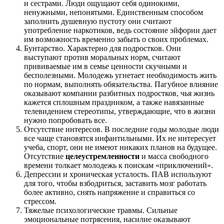
и сестрами. Люди ощущают себя одинокими,
ненужными, непонятыми. Единственным способом
заполнить душевную пустоту они считают
употребление наркотиков, ведь состояние эйфории дает
им возможность временно забыть о своих проблемах.
Бунтарство. Характерно для подростков. Они
выступают против моральных норм, считают
прививаемые им в семье ценности скучными и
бесполезными. Молодежь угнетает необходимость жить
по нормам, выполнять обязательства. Пагубное влияние
оказывают компании разбитных подростков, чья жизнь
кажется сплошным праздником, а также навязанные
телевидением стереотипы, утверждающие, что в жизни
нужно попробовать все.
Отсутствие интересов. В последние годы молодые люди
все чаще становятся инфантильными. Их не интересует
учеба, спорт, они не имеют никаких планов на будущее.
Отсутствие
целеустремленности
и масса свободного
времени толкает молодежь к поискам «приключений».
Депрессии и хроническая усталость. ПАВ используют
для того, чтобы взбодриться, заставить мозг работать
более активно, снять напряжение и справиться со
стрессом.
Тяжелые психологические травмы. Сильные
эмоциональные потрясения, насилие оказывают