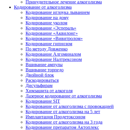
Принудительное лечение алкоголизма
Кодирование от алкоголизма
Кодирование иглоука лыванием
Кодирование на дому
Кодирование уколом
Кодирование «Эспераль»
Кодирование «Аквилонг»
Кодирование «Вивитролом»
Кодирование гипнозом
По методу Довженко
Кодирование Алгоминалом
Кодирование Налтрексоном
Вшивание ампулы
Вшивание торпедо
Двойной блок
Раскодироваться
Дисульфирам
Химзащита от алкоголя
Лазерное кодирование от алкоголизма
Кодирование SIT
Кодирование от алкоголизма с провокацией
Кодирование от алкоголизма на 5 лет
Имплантация Продетоксоном
Кодирование от алкоголизма на 3 года
Кодирование препаратом Актоплекс